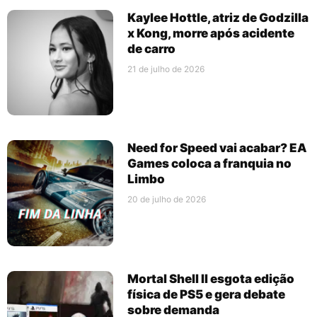
Kaylee Hottle, atriz de Godzilla
x Kong, morre após acidente
de carro
21 de julho de 2026
Need for Speed vai acabar? EA
Games coloca a franquia no
Limbo
20 de julho de 2026
Mortal Shell II esgota edição
física de PS5 e gera debate
sobre demanda