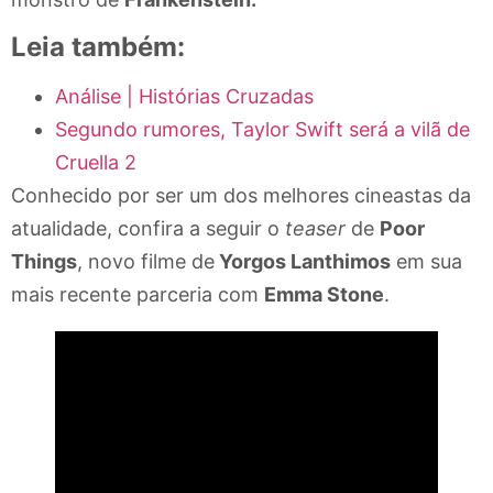
Leia também:
Análise | Histórias Cruzadas
Segundo rumores, Taylor Swift será a vilã de
Cruella 2
Conhecido por ser um dos melhores cineastas da
atualidade, confira a seguir o
teaser
de
Poor
Things
, novo filme de
Yorgos Lanthimos
em sua
mais recente parceria com
Emma Stone
.