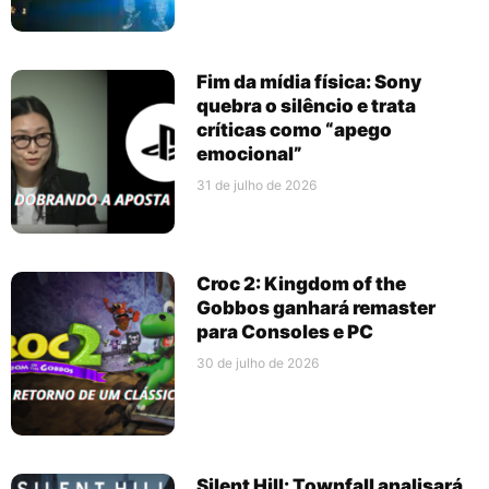
Fim da mídia física: Sony
quebra o silêncio e trata
críticas como “apego
emocional”
31 de julho de 2026
Croc 2: Kingdom of the
Gobbos ganhará remaster
para Consoles e PC
30 de julho de 2026
Silent Hill: Townfall analisará