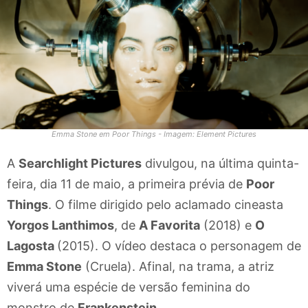
Emma Stone em Poor Things - Imagem: Element Pictures
A
Searchlight Pictures
divulgou, na última quinta-
feira, dia 11 de maio, a primeira prévia de
Poor
Things
. O filme dirigido pelo aclamado cineasta
Yorgos Lanthimos
, de
A Favorita
(2018) e
O
Lagosta
(2015). O vídeo destaca o personagem de
Emma Stone
(Cruela). Afinal, na trama, a atriz
viverá uma espécie de versão feminina do
monstro de
Frankenstein.