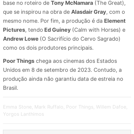
base no roteiro de
Tony McNamara
(The Great),
que se inspirou na obra de
Alasdair Gray
, com o
mesmo nome. Por fim, a produção é da
Element
Pictures
, tendo
Ed Guiney
(Calm with Horses) e
Andrew Lowe
(O Sacrifício do Cervo Sagrado)
como os dois produtores principais.
Poor Things
chega aos cinemas dos Estados
Unidos em 8 de setembro de 2023. Contudo, a
produção ainda não garantiu data de estreia no
Brasil.
Emma Stone
,
Mark Ruffalo
,
Poor Things
,
Willem Dafoe
,
Yorgos Lanthimos