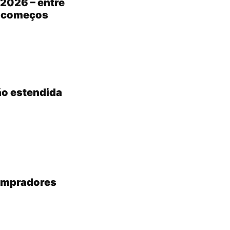
2026 – entre
s começos
ão estendida
compradores