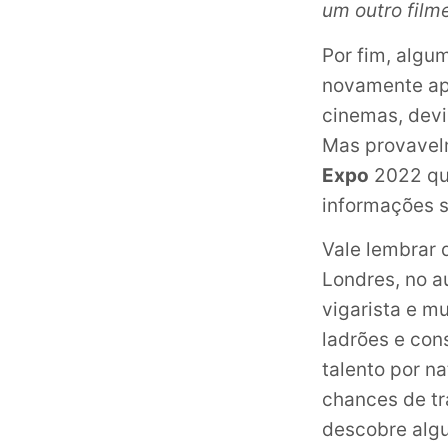
um outro filme
Por fim, algu
novamente ap
cinemas, devi
Mas provavelm
Expo
2022 que
informações 
Vale lembrar
Londres, no 
vigarista e mu
ladrões e con
talento por n
chances de t
descobre alg