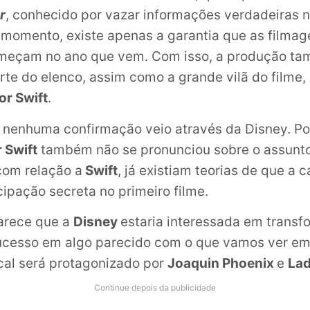
r
, conhecido por vazar informações verdadeiras
 momento, existe apenas a garantia que as filmag
meçam no ano que vem. Com isso, a produção tam
rte do elenco, assim como a grande vilã do filme, 
or Swift
.
 nenhuma confirmação veio através da Disney. Por 
 Swift
também não se pronunciou sobre o assunto
com relação a
Swift
, já existiam teorias de que a c
ipação secreta no primeiro filme.
arece que a
Disney
estaria interessada em transf
sucesso em algo parecido com o que vamos ver e
ical será protagonizado por
Joaquin Phoenix
e
La
Continue depois da publicidade