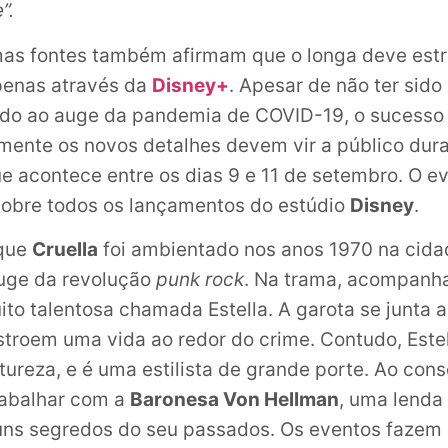
”.
mas fontes também afirmam que o longa deve estr
enas através da
Disney+
. Apesar de não ter sido
do ao auge da pandemia de COVID-19, o sucesso 
ente os novos detalhes devem vir a público dur
 acontece entre os dias 9 e 11 de setembro. O e
sobre todos os lançamentos do estúdio
Disney
.
 que
Cruella
foi ambientado nos anos 1970 na cida
auge da revolução
punk rock
. Na trama, acompanh
ito talentosa chamada Estella. A garota se junta 
stroem uma vida ao redor do crime. Contudo, Este
atureza, e é uma estilista de grande porte. Ao con
rabalhar com a
Baronesa Von Hellman
, uma lenda
uns segredos do seu passados. Os eventos fazem