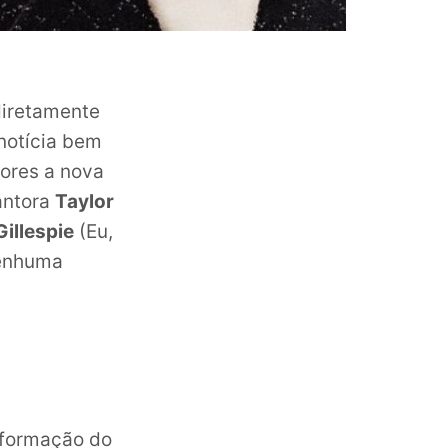
diretamente
notícia bem
mores a nova
antora
Taylor
Gillespie
(Eu,
nenhuma
informação do