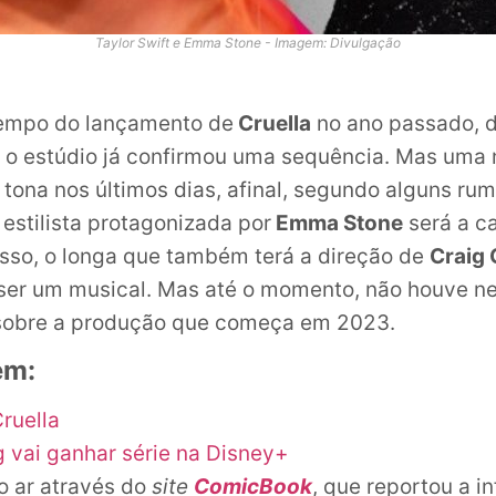
Taylor Swift e Emma Stone - Imagem: Divulgação
empo do lançamento de
Cruella
no ano passado, 
, o estúdio já confirmou uma sequência. Mas uma 
a tona nos últimos dias, afinal, segundo alguns ru
 estilista protagonizada por
Emma Stone
será a c
isso, o longa que também terá a direção de
Craig 
ser um musical. Mas até o momento, não houve 
sobre a produção que começa em 2023.
ém:
Cruella
 vai ganhar série na Disney+
ao ar através do
site
ComicBook
, que reportou a 