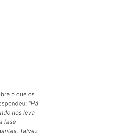
bre o que os
espondeu:
“Há
ndo nos leva
a fase
nantes. Talvez