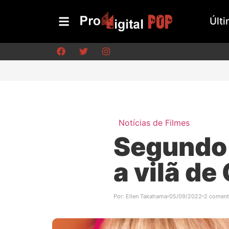
Últi
Notícias de Filmes
Segundo 
a vilã de
Por:
Ellen Takahama
05/09/2022
2 coment