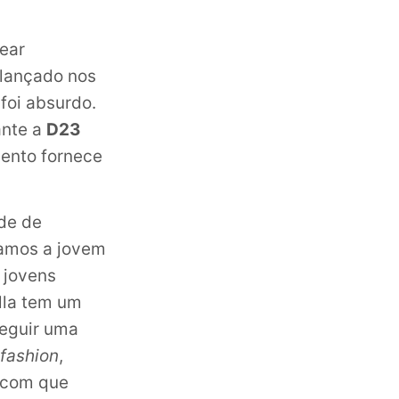
ear
 lançado nos
foi absurdo.
ante a
D23
vento fornece
de de
amos a jovem
a jovens
lla tem um
seguir uma
fashion
,
 com que