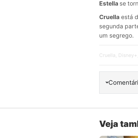
Estella
se tor
Cruella
está d
segunda parte
um segrego.
Cruella
,
Disney+
Comentár
Veja ta