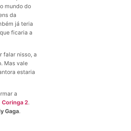
 no mundo do
ens da
bém já teria
que ficaria a
falar nisso, a
. Mas vale
antora estaria
ormar a
m
Coringa 2
.
dy Gaga
.