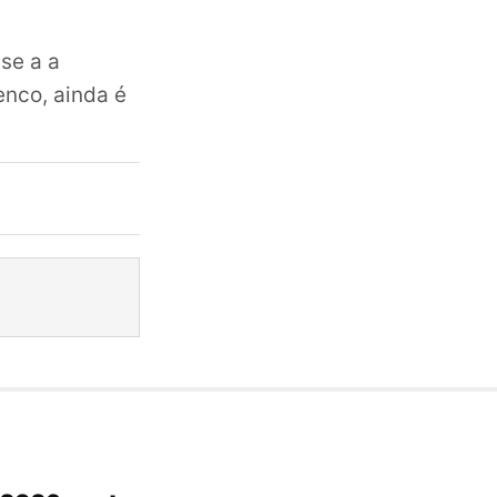
 se a a
enco, ainda é