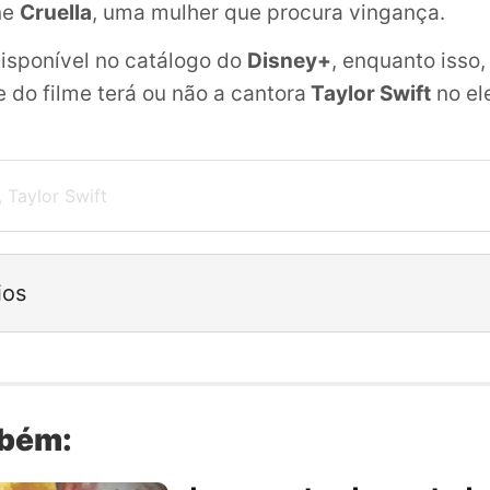
ne
Cruella
, uma mulher que procura vingança.
isponível no catálogo do
Disney+
, enquanto isso,
 do filme terá ou não a cantora
Taylor Swift
no el
,
Taylor Swift
ios
mbém: