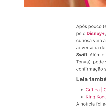
Após pouco t
pelo
Disney+
curiosa veio 
adversária da
Swift
. Além d
Tonya) pode 
confirmação 
Leia tamb
Crítica | 
King Kong
A notícia foi 