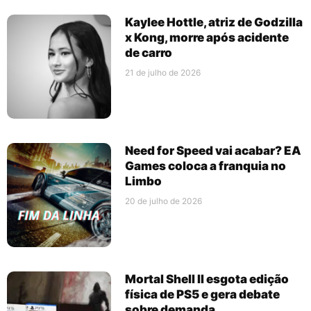
Kaylee Hottle, atriz de Godzilla
x Kong, morre após acidente
de carro
21 de julho de 2026
Need for Speed vai acabar? EA
Games coloca a franquia no
Limbo
20 de julho de 2026
Mortal Shell II esgota edição
física de PS5 e gera debate
sobre demanda