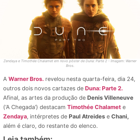
Zendaya e Timothée Chalamet em novo pôster de Duna: Parte 2 - Imagem: Warner
Bros.
A
Warner Bros.
revelou nesta quarta-feira, dia 24,
outros dois novos cartazes de
Duna: Parte 2.
Afinal, as artes da produção de
Denis Villeneuve
(‘A Chegada’) destacam
Timothée Chalamet
e
Zendaya
, intérpretes de
Paul Atreides
e
Chani,
além é claro, do restante do elenco.
Leia também: