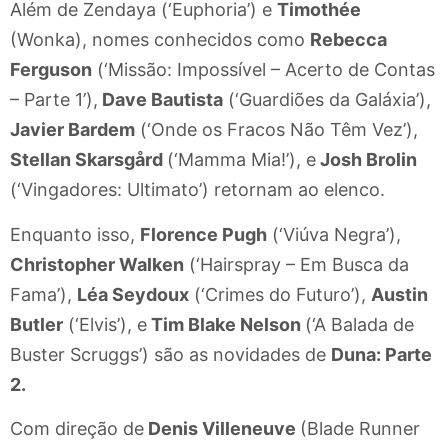
Além de Zendaya (‘Euphoria’) e
Timothée
(Wonka), nomes conhecidos como
Rebecca
Ferguson
(‘Missão: Impossível – Acerto de Contas
– Parte 1’),
Dave Bautista
(‘Guardiões da Galáxia’),
Javier Bardem
(‘Onde os Fracos Não Têm Vez’),
Stellan Skarsgård
(‘Mamma Mia!’), e
Josh Brolin
(‘Vingadores: Ultimato’) retornam ao elenco.
Enquanto isso,
Florence Pugh
(‘Viúva Negra’),
Christopher Walken
(‘Hairspray – Em Busca da
Fama’),
Léa Seydoux
(‘Crimes do Futuro’),
Austin
Butler
(‘Elvis’), e
Tim Blake Nelson
(‘A Balada de
Buster Scruggs’) são as novidades de
Duna: Parte
2.
Com direção de
Denis Villeneuve
(Blade Runner