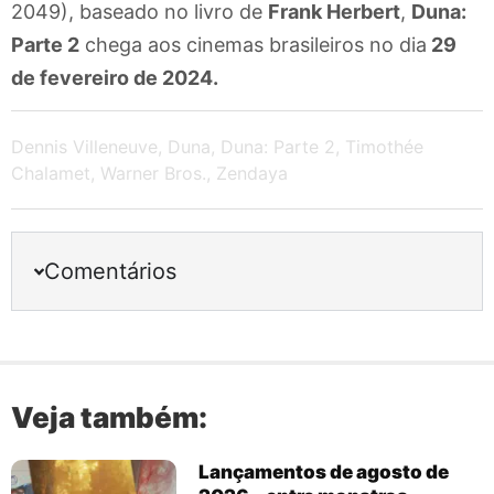
2049), baseado no livro de
Frank Herbert
,
Duna:
Parte 2
chega aos cinemas brasileiros no dia
29
de fevereiro de 2024.
Dennis Villeneuve
,
Duna
,
Duna: Parte 2
,
Timothée
Chalamet
,
Warner Bros.
,
Zendaya
Comentários
Veja também:
Lançamentos de agosto de