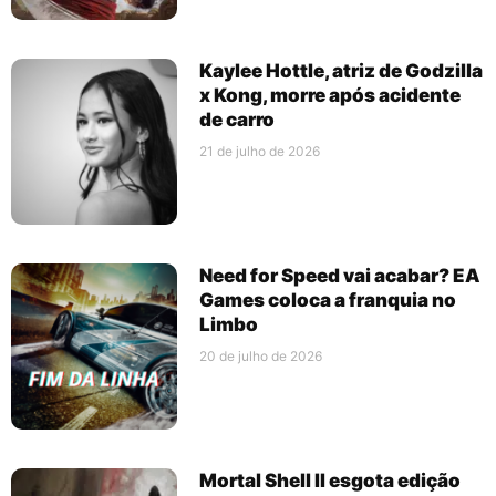
Kaylee Hottle, atriz de Godzilla
x Kong, morre após acidente
de carro
21 de julho de 2026
Need for Speed vai acabar? EA
Games coloca a franquia no
Limbo
20 de julho de 2026
Mortal Shell II esgota edição