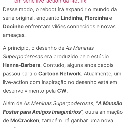
em série live-action da Netflix
Desse modo, o reboot irá expandir o mundo da
série original, enquanto
Lindinha
,
Florzinha
e
Docinho
enfrentam vilões conhecidos e novas
ameaças.
A princípio, o desenho de
As Meninas
Superpoderosas
era produzido pelo estúdio
Hanna-Barbera
. Contudo, alguns anos depois
passou para o
Cartoon Network
. Atualmente, um
live-action com inspiração no desenho está em
desenvolvimento pela
CW
.
Além de
As Meninas Superpoderosas
, “
A Mansão
Foster para Amigos Imaginários
“, outra animação
de
McCracken
, também irá ganhar uma nova