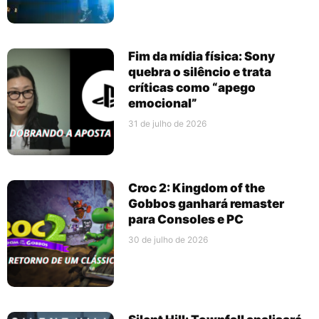
Fim da mídia física: Sony
quebra o silêncio e trata
críticas como “apego
emocional”
31 de julho de 2026
Croc 2: Kingdom of the
Gobbos ganhará remaster
para Consoles e PC
30 de julho de 2026