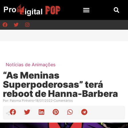
Notícias de Animações
“As Meninas
Superpoderosas” terá
reboot de Hanna-Barbera
Por:
Paloma Pinheiro
18/07/2022
Comentários