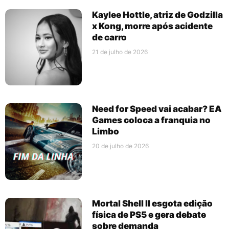
Kaylee Hottle, atriz de Godzilla
x Kong, morre após acidente
de carro
21 de julho de 2026
Need for Speed vai acabar? EA
Games coloca a franquia no
Limbo
20 de julho de 2026
Mortal Shell II esgota edição
física de PS5 e gera debate
sobre demanda