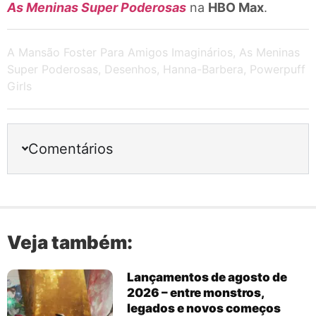
As Meninas Super Poderosas
na
HBO Max
.
A Mansão Foster Para Amigos Imaginários
,
As Meninas
Super Poderosas
,
Desenhos
,
Hanna-Barbera
,
Powerpuff
Girls
Comentários
Veja também:
Lançamentos de agosto de
2026 – entre monstros,
legados e novos começos