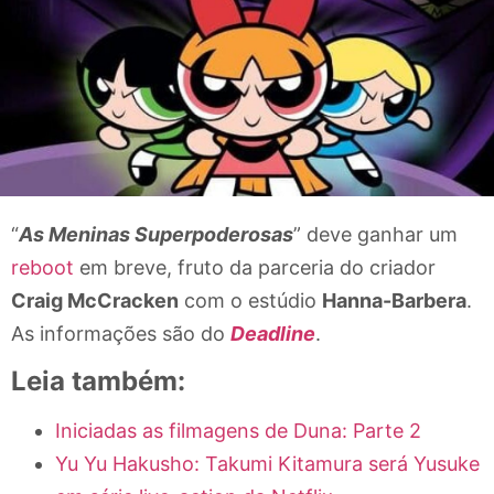
“
As Meninas Superpoderosas
” deve ganhar um
reboot
em breve, fruto da parceria do criador
Craig McCracken
com o estúdio
Hanna-Barbera
.
As informações são do
Deadline
.
Leia também:
Iniciadas as filmagens de Duna: Parte 2
Yu Yu Hakusho: Takumi Kitamura será Yusuke