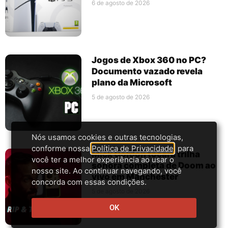
6 de agosto de 2026
Jogos de Xbox 360 no PC?
Documento vazado revela
plano da Microsoft
5 de agosto de 2026
Nós usamos cookies e outras tecnologias,
conforme nossa
Política de Privacidade
, para
Mick Gordon tocará trilha
você ter a melhor experiência ao usar o
sonora completa de Doom ao
nosso site. Ao continuar navegando, você
vivo em Manchester
concorda com essas condições.
5 de agosto de 2026
OK