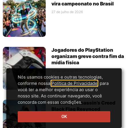
vira campeonato no Brasil
27 de julho de 2026
Jogadores do PlayStation
organizam greve contra fim da
mídia física
24 de julho de 2026
Nós usamos cookies e outras tecnologias,
conforme nossa
Política de Privacidade
, para
você ter a melhor experiência ao usar o
nosso site. Ao continuar navegando, você
concorda com essas condições.
Análise | Assassin’s Creed
Black Flag Resynced
OK
22 de julho de 2026