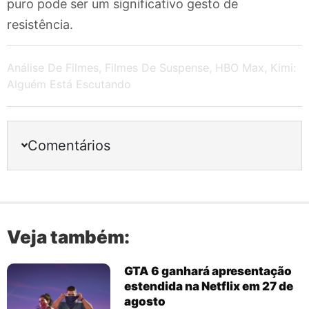
puro pode ser um significativo gesto de
resistência.
Análise De Filmes
,
Filmes De Suspense
,
HBO Max
,
Kimi:
Alguém Está Escutando
Comentários
Veja também:
GTA 6 ganhará apresentação
estendida na Netflix em 27 de
agosto