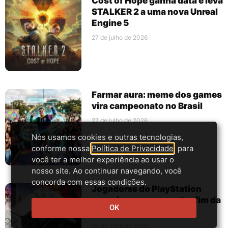
Cost of Hope ganha data e leva
STALKER 2 a uma nova Unreal
Engine 5
27 de julho de 2026
Farmar aura: meme dos games
vira campeonato no Brasil
27 de julho de 2026
Nós usamos cookies e outras tecnologias,
conforme nossa
Política de Privacidade
, para
você ter a melhor experiência ao usar o
nosso site. Ao continuar navegando, você
concorda com essas condições.
Jogadores do PlayStation
organizam greve contra fim da
OK
mídia física
24 de julho de 2026