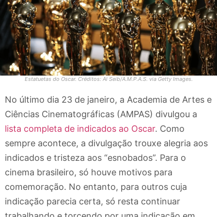
Estatuetas do Oscar. Créditos: Al Seib/A.M.P.A.S. via Getty Images.
No último dia 23 de janeiro, a Academia de Artes e
Ciências Cinematográficas (AMPAS) divulgou a
lista completa de indicados ao Oscar
. Como
sempre acontece, a divulgação trouxe alegria aos
indicados e tristeza aos “esnobados”. Para o
cinema brasileiro, só houve motivos para
comemoração. No entanto, para outros cuja
indicação parecia certa, só resta continuar
trabalhando e torcendo por uma indicação em