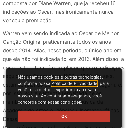
composta por Diane Warren, que já recebeu 16
indicações ao Oscar, mas ironicamente nunca
venceu a premiação.
Warren vem sendo indicada ao Oscar de Melhor
Canção Original praticamente todos os anos
desde 2014. Aliás, nesse período, o único ano em
que ela não foi indicada foi em 2016. Além disso, a
compositora também emplacou quatro indicações
seguidas ao Oscar entre 1996 e 1999. Ou seja,
Nós usamos cookies e outras tecnologias,
conforme nossa
Política de Privacidade
, para
estamos falando de uma lenda dessa categoria e,
você ter a melhor experiência ao usar o
por isso, extremamente respeitada pelos
nosso site. Ao continuar navegando, você
membros do departamento de música da
concorda com essas condições.
Academia de Artes e Ciências Cinematográficas.
OK
Dessa forma, a indicação ao Oscar de Diane
Warren é quase uma formalidade. É como se ela