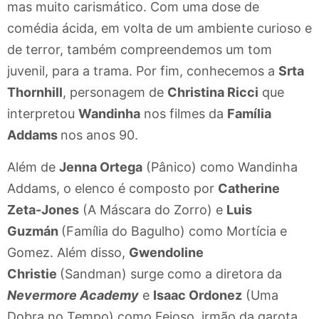
mas muito carismático. Com uma dose de
comédia ácida, em volta de um ambiente curioso e
de terror, também compreendemos um tom
juvenil, para a trama. Por fim, conhecemos a
Srta
Thornhill
, personagem de
Christina Ricci
que
interpretou
Wandinha
nos filmes da
Família
Addams
nos anos 90.
Além de
Jenna Ortega
(Pânico) como Wandinha
Addams, o elenco é composto por
Catherine
Zeta-Jones
(A Máscara do Zorro) e
Luis
Guzmán
(Família do Bagulho) como Mortícia e
Gomez. Além disso,
Gwendoline
Christie
(Sandman) surge como a diretora da
Nevermore Academy
e
Isaac Ordonez
(Uma
Dobra no Tempo) como Feioso, irmão da garota.