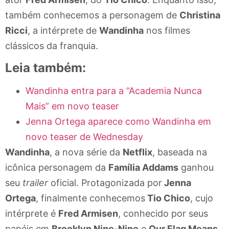
também conhecemos a personagem de
Christina
Ricci
, a intérprete de
Wandinha
nos filmes
clássicos da franquia.
Leia também:
Wandinha entra para a “Academia Nunca
Mais” em novo teaser
Jenna Ortega aparece como Wandinha em
novo teaser de Wednesday
Wandinha
, a nova série da
Netflix
, baseada na
icônica personagem da
Família Addams
ganhou
seu
trailer
oficial. Protagonizada por
Jenna
Ortega
, finalmente conhecemos
Tio Chico
, cujo
intérprete é
Fred Armisen
, conhecido por seus
papéis em
Brooklyn Nine-Nine
e
Our Flag Means