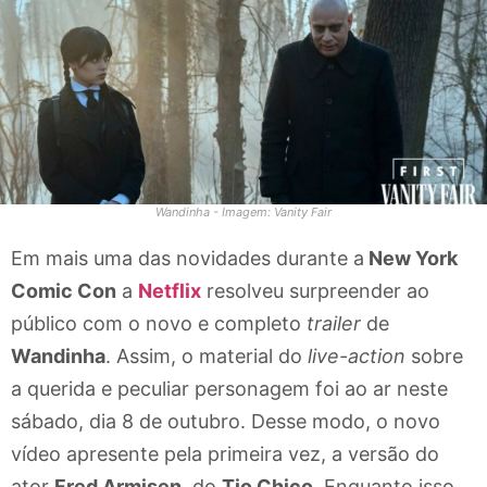
Wandinha - Imagem: Vanity Fair
Em mais uma das novidades durante a
New York
Comic Con
a
Netflix
resolveu surpreender ao
público com o novo e completo
trailer
de
Wandinha
. Assim, o material do
live-action
sobre
a querida e peculiar personagem foi ao ar neste
sábado, dia 8 de outubro. Desse modo, o novo
vídeo apresente pela primeira vez, a versão do
ator
Fred Armisen
, do
Tio Chico
. Enquanto isso,