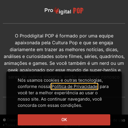
O Proddigital POP é formado por uma equipe
apaixonada pela Cultura Pop e que se engaja
diariamente em trazer as melhores notícias, dicas,
análises e curiosidades sobre filmes, séries, quadrinhos,
animações e games. Se você também é um nerd ou um
geek apaixonado por esse mundo de super-heróis e
seres de outros planetas, então embarque conosco
Nós usamos cookies e outras tecnologias,
nessa viagem incrível.
conforme nossa
Política de Privacidade
, para
você ter a melhor experiência ao usar o
nosso site. Ao continuar navegando, você
concorda com essas condições.
OK
© Copyright 2014-2026 - Proddigital
Contato
Privacidade
Termos de uso
- Todos os direitos reservados
Entrar