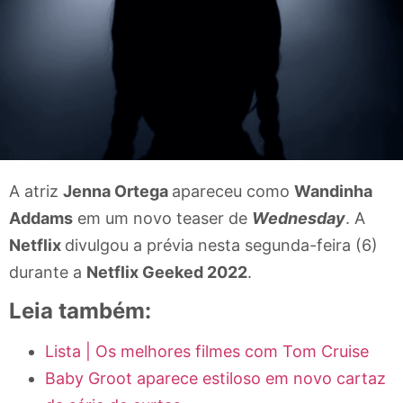
A atriz
Jenna Ortega
apareceu como
Wandinha
Addams
em um novo teaser de
Wednesday
. A
Netflix
divulgou a prévia nesta segunda-feira (6)
durante a
Netflix Geeked 2022
.
Leia também:
Lista | Os melhores filmes com Tom Cruise
Baby Groot aparece estiloso em novo cartaz