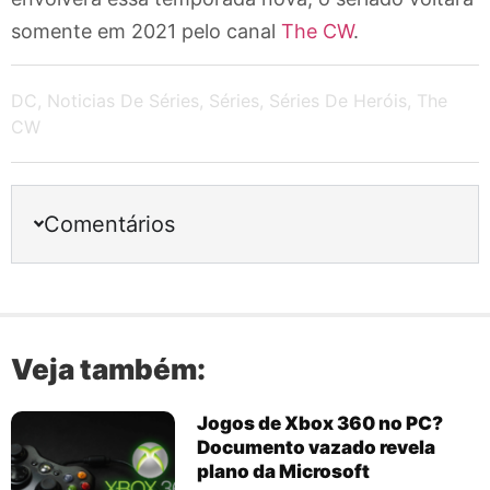
somente em 2021 pelo canal
The CW
.
DC
,
Noticias De Séries
,
Séries
,
Séries De Heróis
,
The
CW
Comentários
Veja também:
Jogos de Xbox 360 no PC?
Documento vazado revela
plano da Microsoft