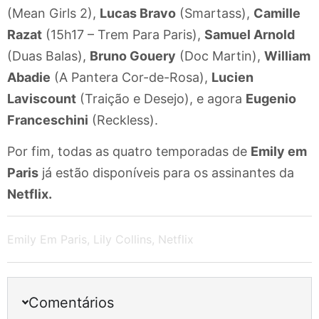
(Mean Girls 2),
Lucas Bravo
(Smartass),
Camille
Razat
(15h17 – Trem Para Paris),
Samuel Arnold
(Duas Balas),
Bruno Gouery
(Doc Martin),
William
Abadie
(A Pantera Cor-de-Rosa),
Lucien
Laviscount
(Traição e Desejo), e agora
Eugenio
Franceschini
(Reckless).
Por fim, todas as quatro temporadas de
Emily em
Paris
já estão disponíveis para os assinantes da
Netflix.
Emily Em Paris
,
Lily Collins
,
Netflix
Comentários