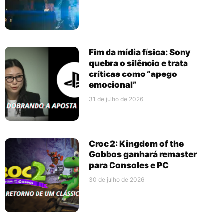
Fim da mídia física: Sony
quebra o silêncio e trata
críticas como “apego
emocional”
31 de julho de 2026
Croc 2: Kingdom of the
Gobbos ganhará remaster
para Consoles e PC
30 de julho de 2026