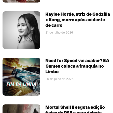
Kaylee Hottle, atriz de Godzilla
x Kong, morre após acidente
de carro
21 de julho de 2026
Need for Speed vai acabar? EA
Games coloca a franquia no
Limbo
20 de julho de 2026
Mortal Shell II esgota edição
física de PS5 e gera debate