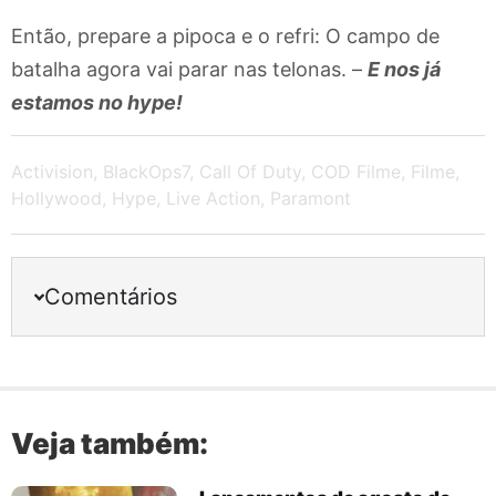
Então, prepare a pipoca e o refri: O campo de
batalha agora vai parar nas telonas. –
E nos já
estamos no hype!
Activision
,
BlackOps7
,
Call Of Duty
,
COD Filme
,
Filme
,
Hollywood
,
Hype
,
Live Action
,
Paramont
Comentários
Veja também: