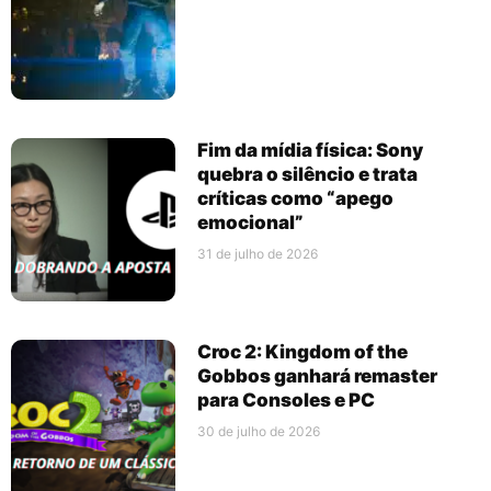
Fim da mídia física: Sony
quebra o silêncio e trata
críticas como “apego
emocional”
31 de julho de 2026
Croc 2: Kingdom of the
Gobbos ganhará remaster
para Consoles e PC
30 de julho de 2026