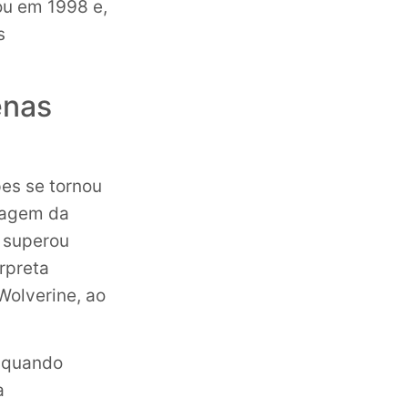
ou em 1998 e,
s
enas
es se tornou
nagem da
 superou
rpreta
Wolverine, ao
, quando
a