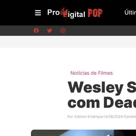
Últi
Notícias de Filmes
Wesley S
com Dead
Por:
Edimon Emerique
14/08/2024
Coment