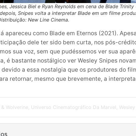
es, Jessica Biel e Ryan Reynolds em cena de Blade Trinity 
depois, Snipes volta a interpretar Blade em um filme prod
Distribuição: New Line Cinema.
e, já apareceu como Blade em Eternos (2021). Apes
ticipação dele ter sido bem curta, nos pós-crédit
rmos sua voz, sem que pudéssemos ver sua aparê
a, é bastante nostálgico ver Wesley Snipes nov
é devido a essa nostalgia que os produtores do fil
ra retornar, mesmo que brevemente, a interpreta
 & Wolverine
,
Universo Cinematográfico Da Marvel
,
Wesley
ios