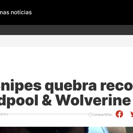
mas notícias
nipes quebra rec
pool & Wolverine
ários
Compartilhe: