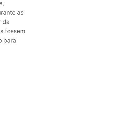
e,
rante as
r da
es fossem
o para