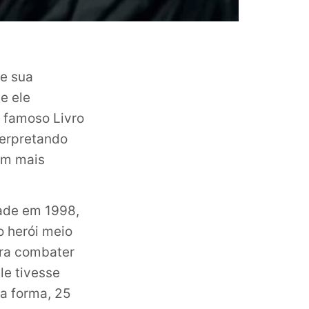
e sua
e ele
 famoso Livro
terpretando
om mais
lade em 1998,
o herói meio
ara combater
le tivesse
sa forma, 25