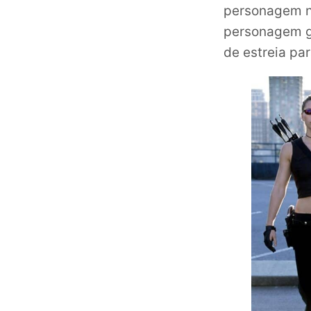
personagem n
personagem ga
de estreia pa