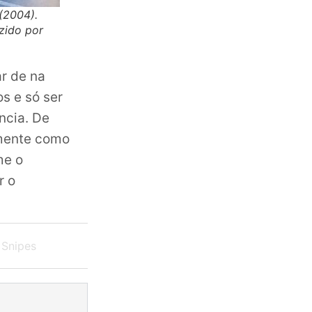
(2004).
uzido por
ar de na
os e só ser
ncia. De
amente como
me o
r o
 Snipes