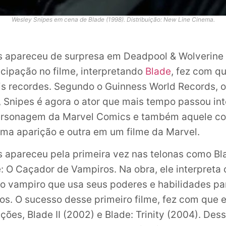
Wesley Snipes em cena de Blade (1998). Distribuição: New Line Cinema.
s apareceu de surpresa em Deadpool & Wolverine 
cipação no filme, interpretando
Blade
, fez com qu
s recordes. Segundo o Guinness World Records, o
 Snipes é agora o ator que mais tempo passou in
sonagem da Marvel Comics e também aquele c
ma aparição e outra em um filme da Marvel.
 apareceu pela primeira vez nas telonas como B
e: O Caçador de Vampiros. Na obra, ele interpreta 
o vampiro que usa seus poderes e habilidades p
os. O sucesso desse primeiro filme, fez com que e
ções, Blade II (2002) e Blade: Trinity (2004). Des