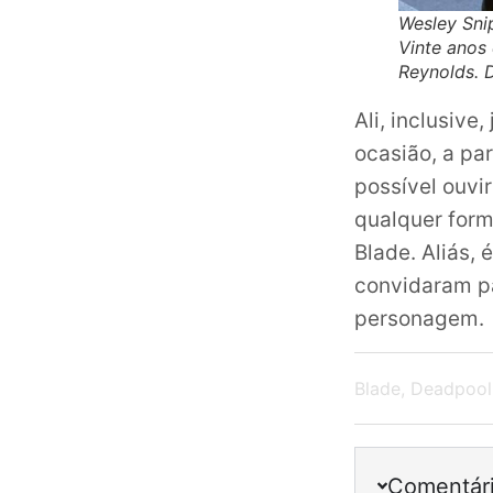
Wesley Snip
Vinte anos 
Reynolds. 
Ali, inclusiv
ocasião, a par
possível ouvi
qualquer form
Blade. Aliás, 
convidaram pa
personagem.
Blade
,
Deadpool
Comentár