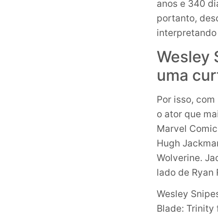
anos e 340 di
portanto, des
interpretand
Wesley 
uma cur
Por isso, com
o ator que m
Marvel Comics
Hugh Jackman,
Wolverine. Ja
lado de Ryan 
Wesley Snipes
Blade: Trinity