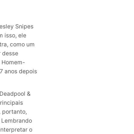
esley Snipes
 isso, ele
utra, como um
r desse
em Homem-
17 anos depois
 Deadpool &
rincipais
 portanto,
e. Lembrando
nterpretar o