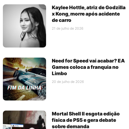
Kaylee Hottle, atriz de Godzilla
x Kong, morre após acidente
de carro
21 de julho de 2026
Need for Speed vai acabar? EA
Games coloca a franquia no
Limbo
20 de julho de 2026
Mortal Shell II esgota edição
física de PS5 e gera debate
sobre demanda