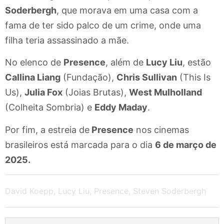
Soderbergh
, que morava em uma casa com a
fama de ter sido palco de um crime, onde uma
filha teria assassinado a mãe.
No elenco de
Presence
, além de
Lucy Liu
, estão
Callina Liang
(Fundação),
Chris Sullivan
(This Is
Us),
Julia Fox
(Joias Brutas),
West Mulholland
(Colheita Sombria) e
Eddy Maday
.
Por fim, a estreia de
Presence
nos cinemas
brasileiros está marcada para o dia
6 de março de
2025.
David Koepp
,
Lucy Liu
,
Presence
,
Steven Soderbergh