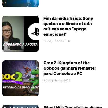
Fim da mídia física: Sony
quebra o silêncio e trata
críticas como “apego
emocional”
31 de julho de 2026
Croc 2: Kingdom of the
Gobbos ganhará remaster
para Consoles e PC
30 de julho de 2026
Silent Hill: Townfall analisará