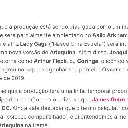
que a produção está sendo divulgada como um mu
e será parcialmente ambientado no
Asilo Arkham
 e atriz
Lady Gaga
(“Nasce Uma Estrela”) será int
ma nova versão de
Arlequina
. Além disso,
Joaqui
 retorna como
Arthur Fleck
, ou
Coringa
, o icônico 
nsagrou no papel ao ganhar seu primeiro
Oscar
co
e de 2019.
-se que a produção terá uma linha temporal própria
tipo de conexão com o universo que
James Gunn
e
a
DC.
Ainda vale destacar que o termo psiquiátric
ca “psicose compartilhada”, e aí entendemos a inc
Arlequina
na trama.