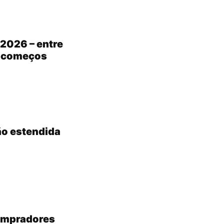
2026 – entre
s começos
ão estendida
compradores