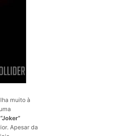
lha muito à
 uma
“Joker”
rior. Apesar da