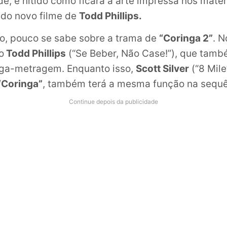
de, é nítido como ficará a arte impressa nos mater
 do novo filme de
Todd Phillips.
o, pouco se sabe sobre a trama de
“Coringa 2”
. N
o
Todd Phillips
(“Se Beber, Não Case!”), que ta
nga-metragem. Enquanto isso,
Scott Silver
(“8 Mile
“Coringa”
, também terá a mesma função na sequê
Continue depois da publicidade