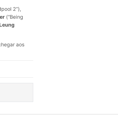
pool 2”),
er
(“Being
Leung
chegar aos