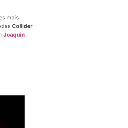
mes mais
ícias
Collider
m
Joaquin