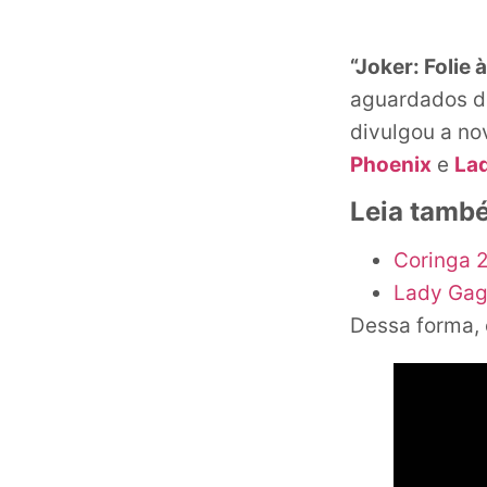
“Joker: Folie 
aguardados do
divulgou a no
Phoenix
e
La
Leia tamb
Coringa 
Lady Gag
Dessa forma, 