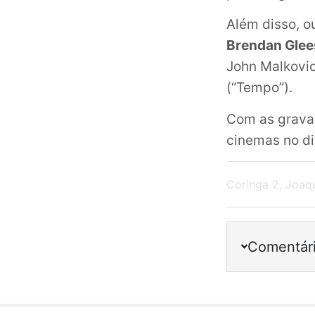
Além disso, o
Brendan Gle
John Malkovic
(“Tempo”).
Com as grava
cinemas no d
Coringa 2
,
Joaqu
Comentár