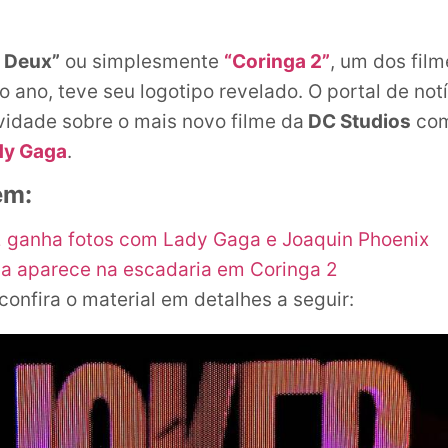
à Deux”
ou simplesmente
“Coringa 2”
, um dos fil
 ano, teve seu logotipo revelado. O portal de not
vidade sobre o mais novo filme da
DC Studios
co
dy Gaga
.
ém:
2 ganha fotos com Lady Gaga e Joaquin Phoenix
a aparece na escadaria em Coringa 2
confira o material em detalhes a seguir: