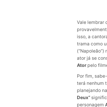
Vale lembrar 
provavelment
isso, a cantora
trama como u
(“Napoleão”)
ator já se co
Ator
pelo film
Por fim, sabe
terá nenhum 
planejando n
Deux”
signifi
personagem