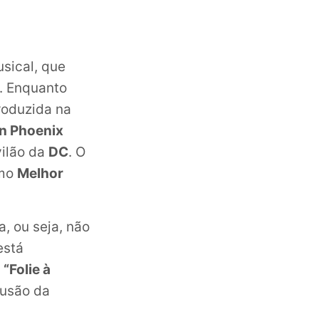
sical, que
. Enquanto
roduzida na
n Phoenix
vilão da
DC
. O
mo
Melhor
, ou seja, não
stá
o
“Folie à
lusão da