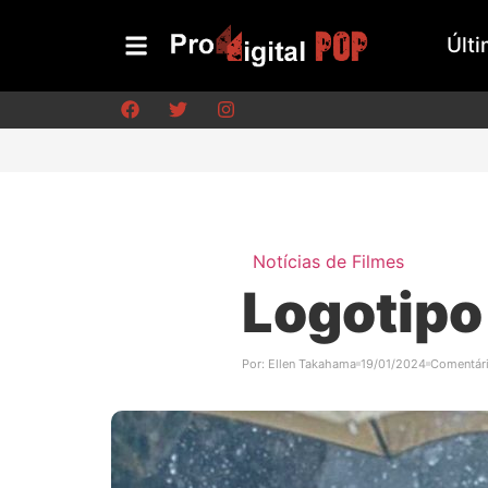
Últi
Notícias de Filmes
Logotipo
Por:
Ellen Takahama
19/01/2024
Comentár