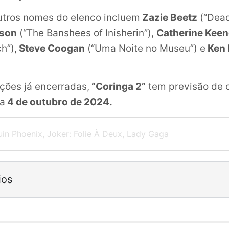
utros nomes do elenco incluem
Zazie Beetz
(“Dead
eson
(“The Banshees of Inisherin”),
Catherine Keen
h”),
Steve Coogan
(“Uma Noite no Museu”) e
Ken 
ções já encerradas,
“Coringa 2”
tem previsão de 
ia
4 de outubro de 2024.
in Phoenix
,
Joker: Folie À Deux
,
Lady Gaga
ios