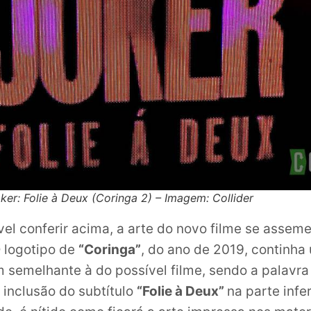
er: Folie à Deux (Coringa 2) – Imagem: Collider
el conferir acima, a arte do novo filme se asseme
O logotipo de
“Coringa”
, do ano de 2019, continha
m semelhante à do possível filme, sendo a palavra
inclusão do subtítulo
“Folie à Deux”
na parte infe