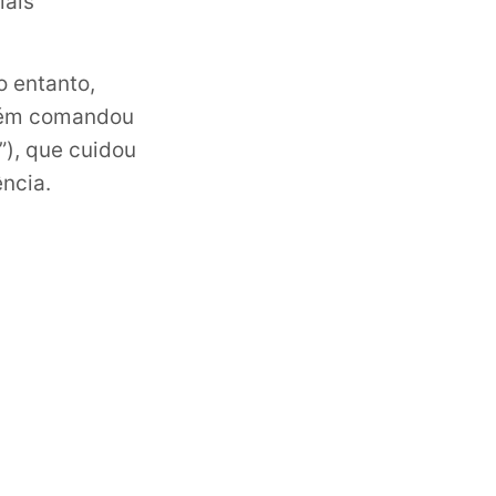
iais
o entanto,
mbém comandou
”), que cuidou
ncia.