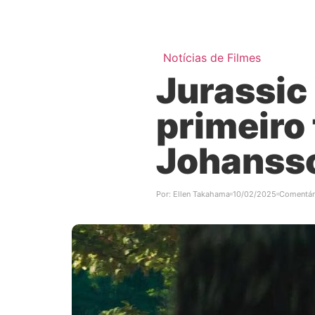
Notícias de Filmes
Jurassic
primeiro 
Johanss
Por:
Ellen Takahama
10/02/2025
Comentár