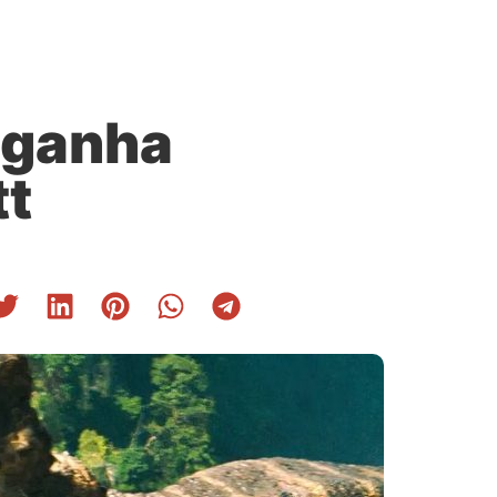
 ganha
tt