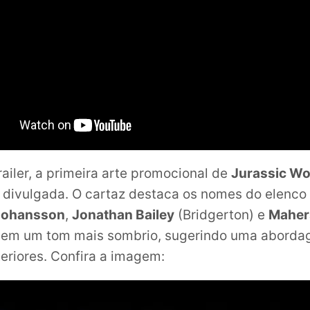
railer, a primeira arte promocional de
Jurassic Wo
 divulgada. O cartaz destaca os nomes do elenco 
Johansson
,
Jonathan Bailey
(Bridgerton) e
Mahers
, em um tom mais sombrio, sugerindo uma aborda
teriores. Confira a imagem: