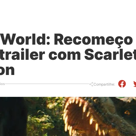
 World: Recomeço
trailer com Scarle
on
ios
Compartilhe: