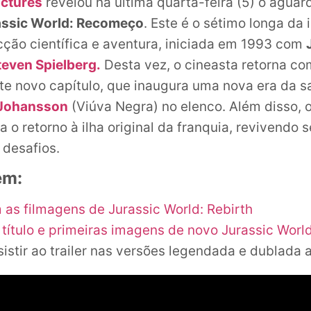
ictures
revelou na última quarta-feira (5) o aguar
assic World: Recomeço
. Este é o sétimo longa da 
icção científica e aventura, iniciada em 1993 com
teven Spielberg.
Desta vez, o cineasta retorna co
te novo capítulo, que inaugura uma nova era da s
 Johansson
(Viúva Negra) no elenco. Além disso, o
o retorno à ilha original da franquia, revivendo 
 desafios.
ém:
as filmagens de Jurassic World: Rebirth
título e primeiras imagens de novo Jurassic Worl
istir ao trailer nas versões legendada e dublada 