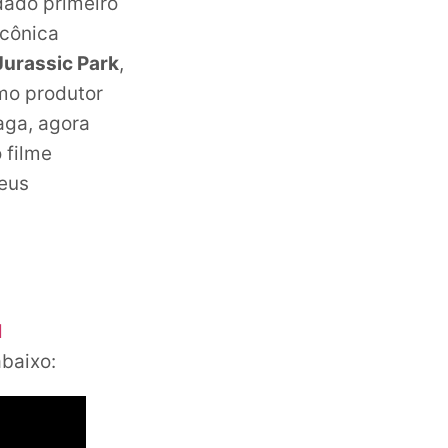
dado primeiro
icônica
Jurassic Park
,
mo produtor
aga, agora
 filme
seus
d
abaixo: