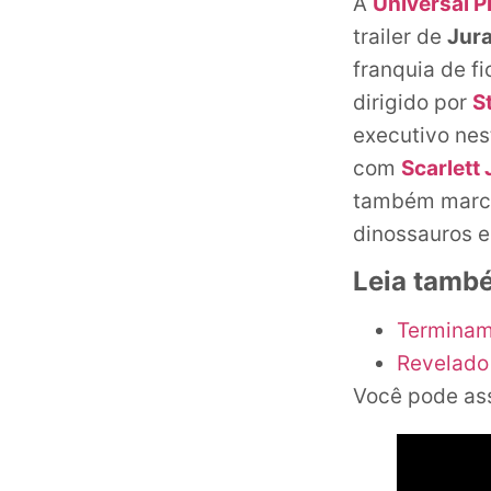
A
Universal P
trailer de
Jur
franquia de f
dirigido por
S
executivo nes
com
Scarlett
também marca 
dinossauros e
Leia tamb
Terminam 
Revelado 
Você pode ass