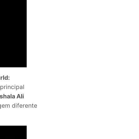
rld:
principal
hala Ali
gem diferente