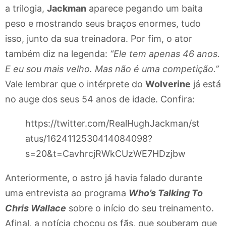
a trilogia,
Jackman
aparece pegando um baita
peso e mostrando seus braços enormes, tudo
isso, junto da sua treinadora. Por fim, o ator
também diz na legenda:
“Ele tem apenas 46 anos.
E eu sou mais velho. Mas não é uma competição.”
Vale lembrar que o intérprete do
Wolverine
já está
no auge dos seus 54 anos de idade. Confira:
https://twitter.com/RealHughJackman/st
atus/1624112530414084098?
s=20&t=CavhrcjRWkCUzWE7HDzjbw
Anteriormente, o astro já havia falado durante
uma entrevista ao programa
Who’s Talking To
Chris Wallace
sobre o início do seu treinamento.
Afinal, a notícia chocou os fãs, que souberam que