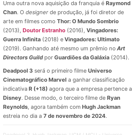
Uma outra nova aquisição da franquia é
Raymond
Chan
. O
designer
de produção, já foi diretor de
arte em filmes como
Thor: O Mundo Sombrio
(2013),
Doutor Estranho
(2016),
Vingadores:
Guerra Infinita
(2018) ‎‎e
‎‎Vingadores: Ultimato
(2019).‎ Ganhando até mesmo um prêmio no
Art
Directors Guild
por
Guardiões da Galáxia
(2014).
Deadpool 3
será o primeiro filme
Universo
Cinematográfico Marvel
a ganhar classificação
indicativa
R (+18)
agora que a empresa pertence a
Disney
. Desse modo, o terceiro filme de
Ryan
Reynolds
, agora também com
Hugh Jackman
estreia no dia a
7 de novembro de 2024
.
Deadpool 3
,
Hugh Jackman
,
UCM / MCU - Universo