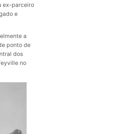
u ex-parceiro
egado e
velmente a
 de ponto de
ntral dos
eyville no