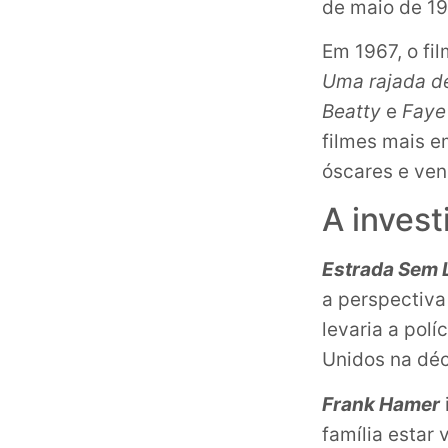
de maio de 19
Em 1967, o fil
Uma rajada d
Beatty
e
Faye
filmes mais e
óscares e ven
A inves
Estrada Sem 
a perspectiv
levaria a pol
Unidos na dé
Frank Hamer
família estar