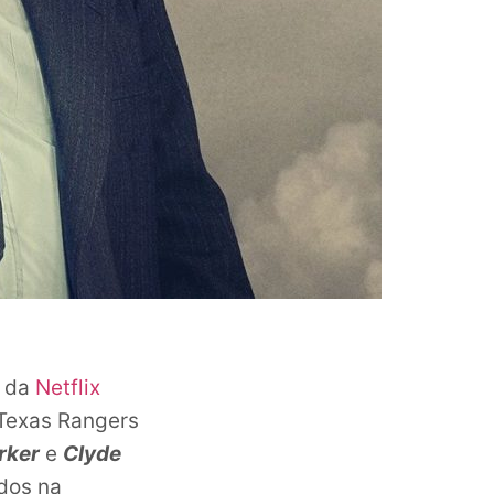
o da
Netflix
Texas Rangers
rker
e
Clyde
dos na