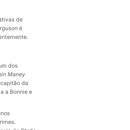
ativas de
erguson
é
entemente.
 um dos
min Maney
-capitão da
a a Bonnie e
enos
rimes.