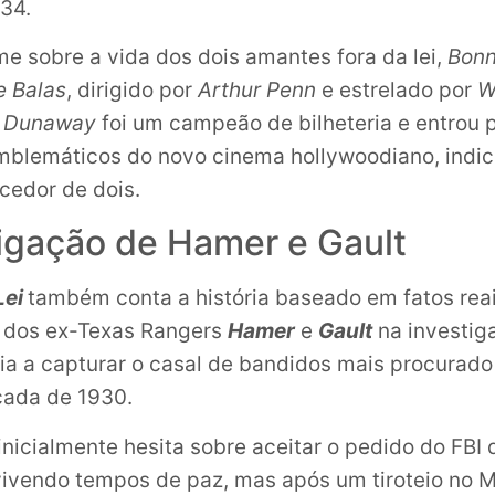
34.
me sobre a vida dos dois amantes fora da lei,
Bonn
e Balas
, dirigido por
Arthur Penn
e estrelado por
W
 Dunaway
foi um campeão de bilheteria e entrou p
mblemáticos do novo cinema hollywoodiano, indi
cedor de dois.
tigação de Hamer e Gault
Lei
também conta a história baseado em fatos rea
a dos ex-Texas Rangers
Hamer
e
Gault
na investig
ícia a capturar o casal de bandidos mais procurad
cada de 1930.
inicialmente hesita sobre aceitar o pedido do FBI
 vivendo tempos de paz, mas após um tiroteio no M