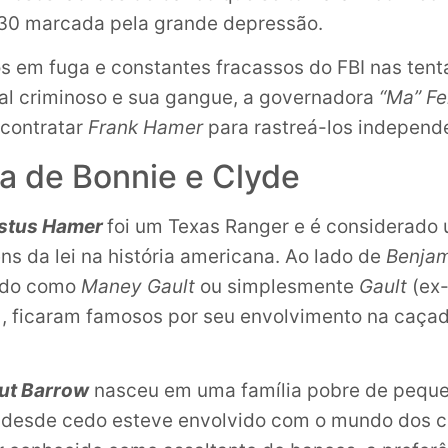
30 marcada pela grande depressão.
s em fuga e constantes fracassos do FBI nas tent
al criminoso e sua gangue, a governadora
“Ma” F
 contratar
Frank Hamer
para rastreá-los independ
ia de Bonnie e Clyde
ustus Hamer
foi um Texas Ranger e é considerado
s da lei na história americana. Ao lado de
Benja
ido como
Maney Gault
ou simplesmente
Gault
(ex
, ficaram famosos por seu envolvimento na caçad
ut Barrow
nasceu em uma família pobre de pequ
 desde cedo esteve envolvido com o mundo dos c