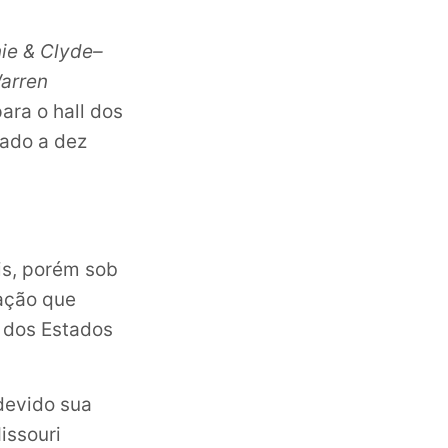
ie & Clyde
–
arren
ara o hall dos
cado a dez
is, porém sob
ação que
o dos Estados
 devido sua
issouri