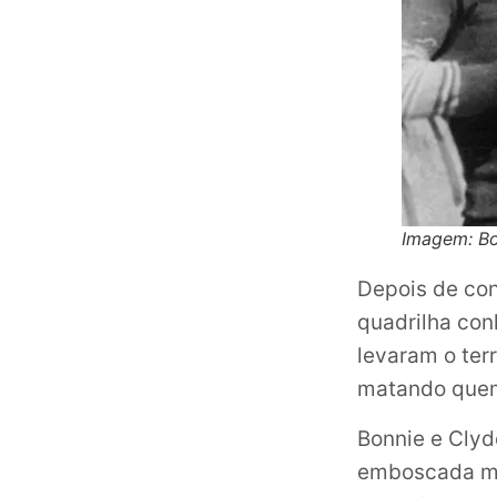
Imagem: Bo
Depois de con
quadrilha co
levaram o ter
matando quem
Bonnie e Clyd
emboscada mo