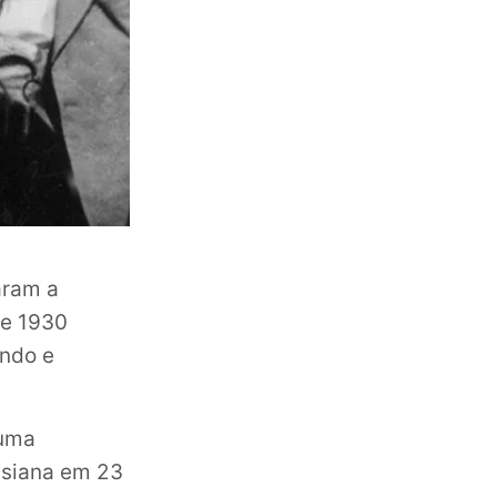
aram a
de 1930
ando e
 uma
isiana em 23