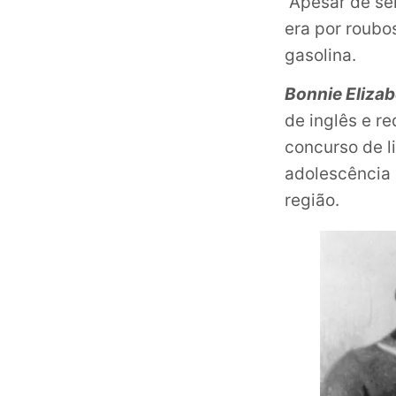
Apesar de ser
era por roubo
gasolina.
Bonnie Eliza
de inglês e 
concurso de l
adolescência 
região.