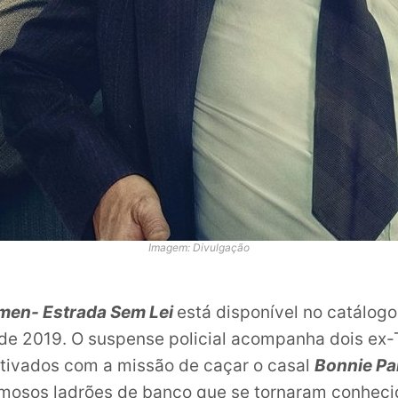
Imagem: Divulgação
en- Estrada Sem Lei
está disponível no catálog
de 2019. O suspense policial acompanha dois ex-
tivados com a missão de caçar o casal
Bonnie Pa
amosos ladrões de banco que se tornaram conheci