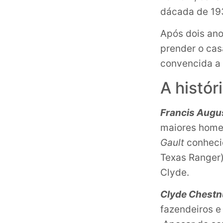
dácada de 19
Após dois ano
prender o cas
convencida a
A histór
Francis Aug
maiores homen
Gault
conhec
Texas Ranger)
Clyde.
Clyde Chestn
fazendeiros e