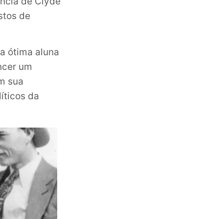
ncia de Clyde
stos de
ma ótima aluna
ncer um
em sua
íticos da