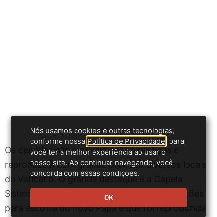
Nós usamos cookies e outras tecnologias,
conforme nossa
Política de Privacidade
, para
Os cenários são incrivelmente realísticos e
você ter a melhor experiência ao usar o
nosso site. Ao continuar navegando, você
reproduzem com grande precisão diversos locais
concorda com essas condições.
do Vaticano. O grande destaque é a Capela
Sistina, onde efetivamente ocorrem as votações
OK
para escolha do novo Papa e que foi reproduzida