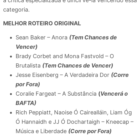
a crítica especializada é difícil vê-la vencendo essa
categoria.
MELHOR ROTEIRO ORIGINAL
Sean Baker – Anora
(Tem Chances de
Vencer)
Brady Corbet and Mona Fastvold – O
Brutalista
(Tem Chances de Vencer)
Jesse Eisenberg – A Verdadeira Dor
(Corre
por Fora)
Coralie Fargeat – A Substância
(
Vencerá o
BAFTA)
Rich Peppiatt, Naoise Ó Cairealláin, Liam Óg
Ó Hannaidh e JJ Ó Dochartaigh – Kneecap –
Música e Liberdade
(Corre por Fora)