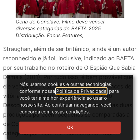
Cena de Conclave. Filme deve vencer
diversas categorias do BAFTA 2025.
Distribuição: Focus Features,
Straughan, além de ser britânico, ainda é um autor
reconhecido e já foi, inclusive, indicado ao BAFTA
por seu trabalho no roteiro de O Espião Que Sabia
Demais (2011). Por tudo isso, é bem provável que
Nós usamos cookies e outras tecnologias,
ele vença essa categoria. Ainda com chances de
conforme nossa
Política de Privacidade
, para
vitória estão Emilia Pérez e Um Completo
você ter a melhor experiência ao usar o
Desconhecido. No entanto, as chances das duas
nosso site. Ao continuar navegando, você
concorda com essas condições.
produções parecem pequenas se comparadas a
de Conclave. Já os outros indicados nessa
OK
categoria parecem ter chances ainda mais