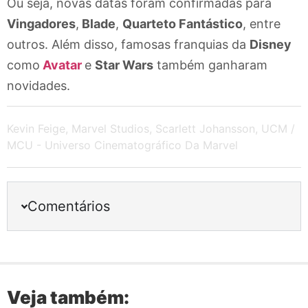
Ou seja, novas datas foram confirmadas para
Vingadores
,
Blade
,
Quarteto Fantástico
, entre
outros. Além disso, famosas franquias da
Disney
como
Avatar
e
Star Wars
também ganharam
novidades.
Kevin Feige
,
Marvel Studios
,
Scarlett Johansson
,
UCM /
MCU - Universo Cinematográfico Da Marvel
Comentários
Veja também: