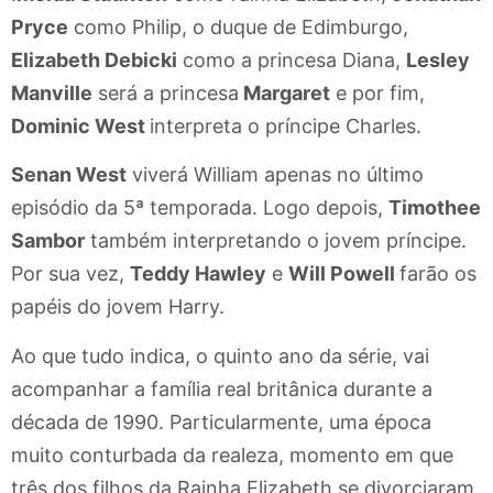
Pryce
como Philip, o duque de Edimburgo,
Elizabeth Debicki
como a princesa Diana,
Lesley
Manville
será a princesa
Margaret
e por fim,
Dominic West
interpreta o príncipe Charles.
Senan West
viverá William apenas no último
episódio da 5ª temporada. Logo depois,
Timothee
Sambor
também interpretando o jovem príncipe.
Por sua vez,
Teddy Hawley
e
Will Powell
farão os
papéis do jovem Harry.
Ao que tudo indica, o quinto ano da série, vai
acompanhar a família real britânica durante a
década de 1990. Particularmente, uma época
muito conturbada da realeza, momento em que
três dos filhos da Rainha Elizabeth se divorciaram.