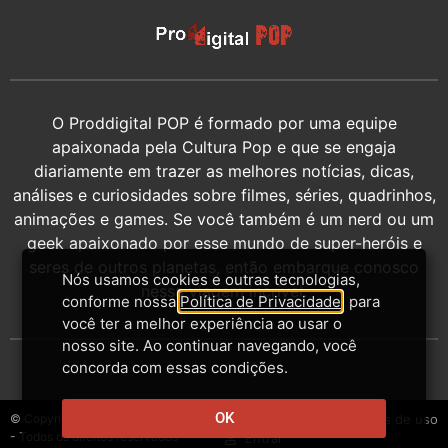
O Proddigital POP é formado por uma equipe
apaixonada pela Cultura Pop e que se engaja
diariamente em trazer as melhores notícias, dicas,
análises e curiosidades sobre filmes, séries, quadrinhos,
animações e games. Se você também é um nerd ou um
geek apaixonado por esse mundo de super-heróis e
seres de outros planetas, então embarque conosco
Nós usamos cookies e outras tecnologias,
nessa viagem incrível.
conforme nossa
Política de Privacidade
, para
você ter a melhor experiência ao usar o
nosso site. Ao continuar navegando, você
concorda com essas condições.
OK
© Copyright 2014-2026 - Proddigital
Contato
Privacidade
Termos de uso
- Todos os direitos reservados
Entrar