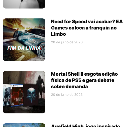
Need for Speed vai acabar? EA
Games coloca a franquia no
Limbo
20 de julho de 2026
Mortal Shell II esgota edição
física de PS5 e gera debate
sobre demanda
20 de julho de 2026
Agefield High, jogo inspirado