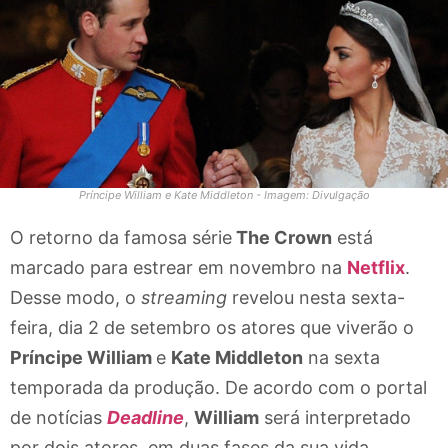
Príncipe William e Kate Middleton - Imagem: Divulgação
O retorno da famosa série
The Crown
está
marcado para estrear em novembro na
Netflix
.
Desse modo, o
streaming
revelou nesta sexta-
feira, dia 2 de setembro os atores que viverão o
Príncipe William
e
Kate Middleton
na sexta
temporada da produção. De acordo com o portal
de notícias
Deadline
,
William
será interpretado
por dois atores, em duas fases da sua vida.