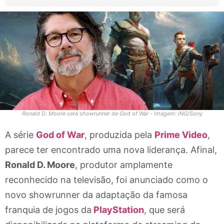
Ronald D. Moore será showrunner de God of War - Imagem: ING/Sony
A série
God of War
, produzida pela
Prime Video
,
parece ter encontrado uma nova liderança. Afinal,
Ronald D. Moore
, produtor amplamente
reconhecido na televisão, foi anunciado como o
novo showrunner da adaptação da famosa
franquia de jogos da
PlayStation
, que será