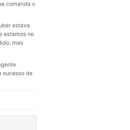
que comanda o
tuber estava
 e estamos no
dido, mas
 agente
um sucesso de