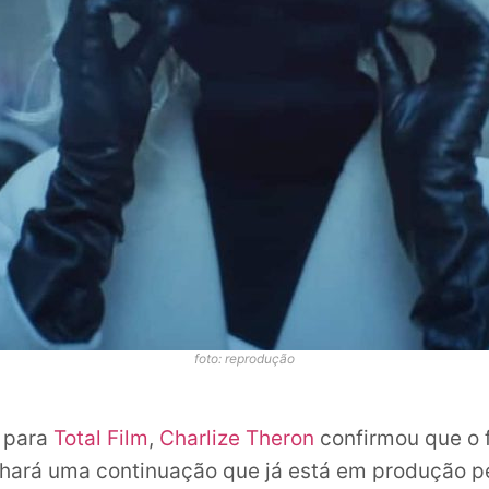
foto: reprodução
a para
Total Film
,
Charlize Theron
confirmou que o 
nhará uma continuação que já está em produção p