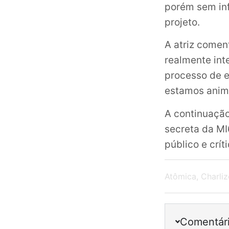
porém sem in
projeto.
A atriz comen
realmente in
processo de e
estamos anim
A continuação
secreta da MI
público e crí
Atômica
,
Charli
Comentár