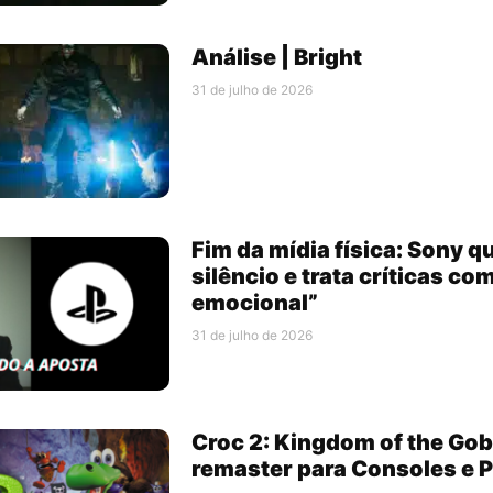
Análise | Bright
31 de julho de 2026
Fim da mídia física: Sony q
silêncio e trata críticas c
emocional”
31 de julho de 2026
Croc 2: Kingdom of the Go
remaster para Consoles e 