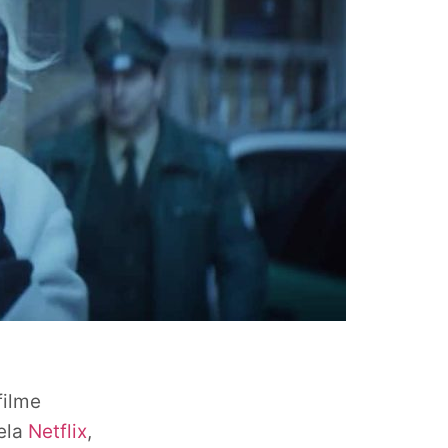
filme
ela
Netflix
,