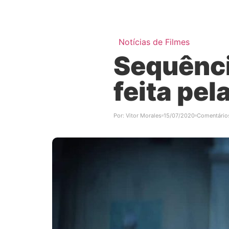
Notícias de Filmes
Sequênci
feita pel
Por:
Vitor Morales
15/07/2020
Comentário