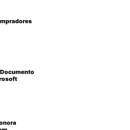
compradores
? Documento
rosoft
sonora
 em