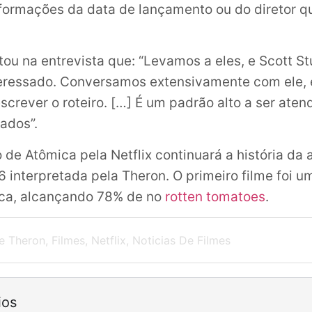
formações da data de lançamento ou do diretor 
tou na entrevista que: “Levamos a eles, e Scott S
teressado. Conversamos extensivamente com ele,
screver o roteiro. […] É um padrão alto a ser aten
ados”.
 de Atômica pela Netflix continuará a história da
6 interpretada pela Theron. O primeiro filme foi 
tica, alcançando 78% de no
rotten tomatoes
.
ze Theron
,
Filmes
,
Netflix
,
Noticias De Filmes
ios