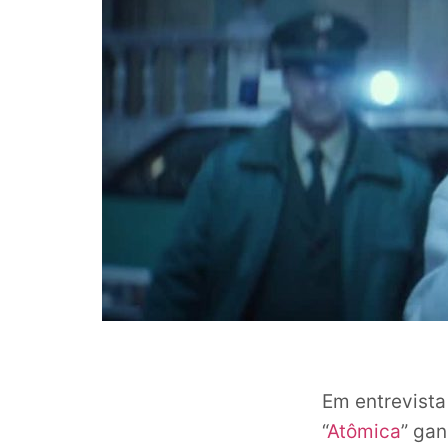
Em entrevist
“
Atômica
” ga