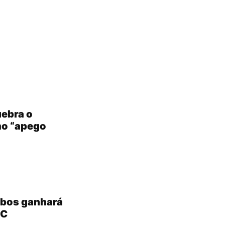
uebra o
omo “apego
bbos ganhará
PC