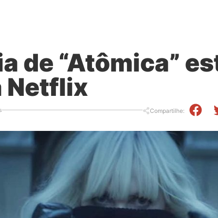
a de “Atômica” es
a Netflix
s
Compartilhe: