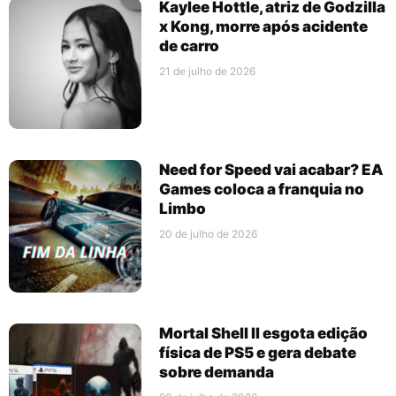
Kaylee Hottle, atriz de Godzilla
x Kong, morre após acidente
de carro
21 de julho de 2026
Need for Speed vai acabar? EA
Games coloca a franquia no
Limbo
20 de julho de 2026
Mortal Shell II esgota edição
física de PS5 e gera debate
sobre demanda