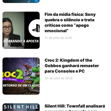
Fim da mídia física: Sony
quebra o silêncio e trata
críticas como “apego
emocional”
31 de julho de 2026
Croc 2: Kingdom of the
Gobbos ganhará remaster
para Consoles e PC
30 de julho de 2026
Silent Hill: Townfall analisará