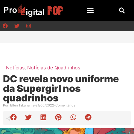
Notícias
,
Notícias de Quadrinhos
DC revela novo uniforme
da Supergirl nos
quadrinhos
Por:
Ellen Takahama
21/06/2022
Comentários