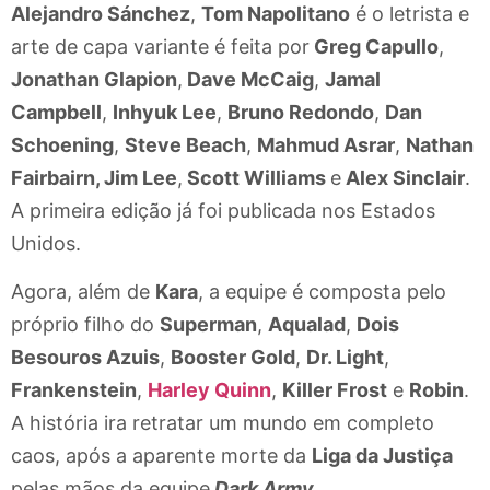
Alejandro Sánchez
,
Tom Napolitano
é o letrista e
arte de capa variante é feita por
Greg Capullo
,
Jonathan Glapion
,
Dave McCaig
,
Jamal
Campbell
,
Inhyuk Lee
,
Bruno Redondo
,
Dan
Schoening
,
Steve Beach
,
Mahmud Asrar
,
Nathan
Fairbairn, Jim Lee
,
Scott Williams
e
Alex Sinclair
.
A primeira edição já foi publicada nos Estados
Unidos.
Agora, além de
Kara
, a equipe é composta pelo
próprio filho do
Superman
,
Aqualad
,
Dois
Besouros Azuis
,
Booster Gold
,
Dr. Light
,
Frankenstein
,
Harley Quinn
,
Killer Frost
e
Robin
.
A história ira retratar um mundo em completo
caos, após a aparente morte da
Liga da Justiça
pelas mãos da equipe
Dark Army
.