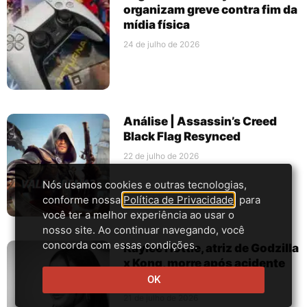
organizam greve contra fim da
mídia física
24 de julho de 2026
Análise | Assassin’s Creed
Black Flag Resynced
22 de julho de 2026
Nós usamos cookies e outras tecnologias,
conforme nossa
Política de Privacidade
, para
você ter a melhor experiência ao usar o
nosso site. Ao continuar navegando, você
concorda com essas condições.
Kaylee Hottle, atriz de Godzilla
x Kong, morre após acidente
de carro
OK
21 de julho de 2026