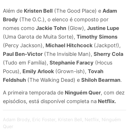
Além de
Kristen Bell
(The Good Place) e
Adam
Brody
(The O.C.), o elenco é composto por
nomes como
Jackie Tohn
(Glow),
Justine Lupe
(Uma Garota de Muita Sorte),
Timothy Simons
(Percy Jackson),
Michael Hitchcock
(Jackpot!),
Paul Ben-Victor
(The Invisible Man),
Sherry Cola
(Tudo em Família),
Stephanie Faracy
(Hocus
Pocus),
Emily Arlook
(Grown-ish),
Tovah
Feldshuh
(The Walking Dead) e
Shiloh Bearman
.
A primeira temporada de
Ninguém Quer
, com dez
episódios, está disponível completa na
Netflix.
Adam Brody
,
Eric Foster
,
Kristen Bell
,
Netflix
,
Ninguém
Quer