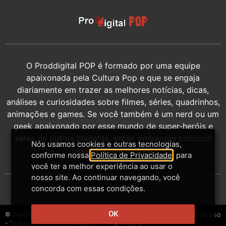
O Proddigital POP é formado por uma equipe
apaixonada pela Cultura Pop e que se engaja
diariamente em trazer as melhores notícias, dicas,
análises e curiosidades sobre filmes, séries, quadrinhos,
animações e games. Se você também é um nerd ou um
geek apaixonado por esse mundo de super-heróis e
seres de outros planetas, então embarque conosco
Nós usamos cookies e outras tecnologias,
nessa viagem incrível.
conforme nossa
Política de Privacidade
, para
você ter a melhor experiência ao usar o
nosso site. Ao continuar navegando, você
concorda com essas condições.
OK
© Copyright 2014-2026 - Proddigital
Contato
Privacidade
Termos de uso
- Todos os direitos reservados
Entrar