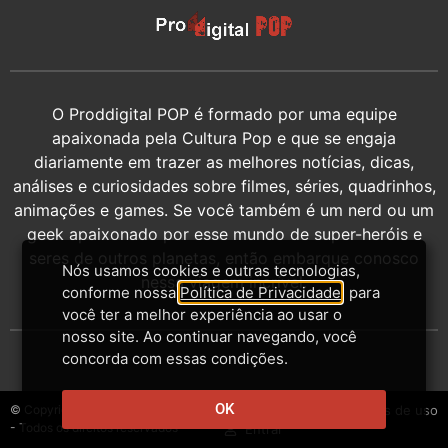
O Proddigital POP é formado por uma equipe
apaixonada pela Cultura Pop e que se engaja
diariamente em trazer as melhores notícias, dicas,
análises e curiosidades sobre filmes, séries, quadrinhos,
animações e games. Se você também é um nerd ou um
geek apaixonado por esse mundo de super-heróis e
seres de outros planetas, então embarque conosco
Nós usamos cookies e outras tecnologias,
nessa viagem incrível.
conforme nossa
Política de Privacidade
, para
você ter a melhor experiência ao usar o
nosso site. Ao continuar navegando, você
concorda com essas condições.
OK
© Copyright 2014-2026 - Proddigital
Contato
Privacidade
Termos de uso
- Todos os direitos reservados
Entrar