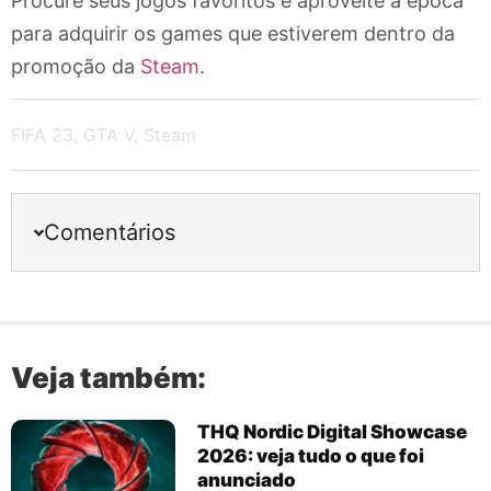
Procure seus jogos favoritos e aproveite a época
para adquirir os games que estiverem dentro da
promoção da
Steam
.
FIFA 23
,
GTA V
,
Steam
Comentários
Veja também:
THQ Nordic Digital Showcase
2026: veja tudo o que foi
anunciado