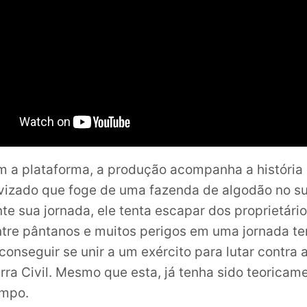
m a plataforma, a produção acompanha a história
izado que foge de uma fazenda de algodão no s
nte sua jornada, ele tenta escapar dos proprietári
tre pântanos e muitos perigos em uma jornada ter
 conseguir se unir a um exército para lutar contra
rra Civil. Mesmo que esta, já tenha sido teoricam
mpo.