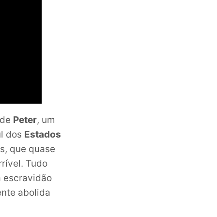
 de
Peter
, um
ul dos
Estados
os, que quase
rível. Tudo
 a escravidão
ente abolida