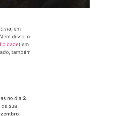
forria
, em
Além disso, o
licidade
) em
izado, também
mas no dia
2
 da sua
ezembro