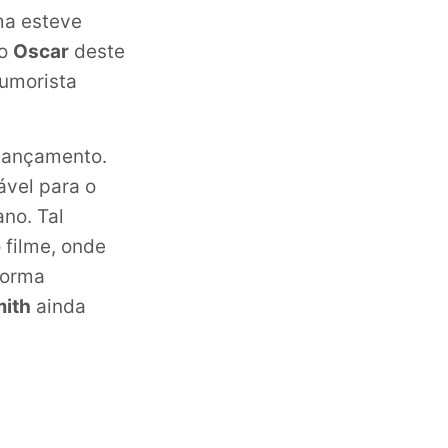
ma esteve
do
Oscar
deste
umorista
lançamento.
ável para o
no. Tal
 filme, onde
forma
mith
ainda