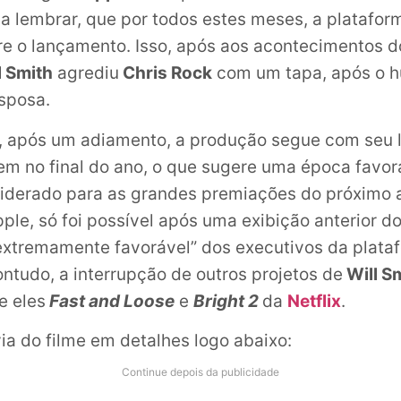
la lembrar, que por todos estes meses, a platafor
re o lançamento. Isso, após aos acontecimentos 
l Smith
agrediu
Chris Rock
com um tapa, após o h
sposa.
 após um adiamento, a produção segue com seu 
em no final do ano, o que sugere uma época favor
siderado para as grandes premiações do próximo a
ple, só foi possível após uma exibição anterior do
xtremamente favorável” dos executivos da plata
ntudo, a interrupção de outros projetos de
Will S
e eles
Fast and Loose
e
Bright 2
da
Netflix
.
via do filme em detalhes logo abaixo:
Continue depois da publicidade