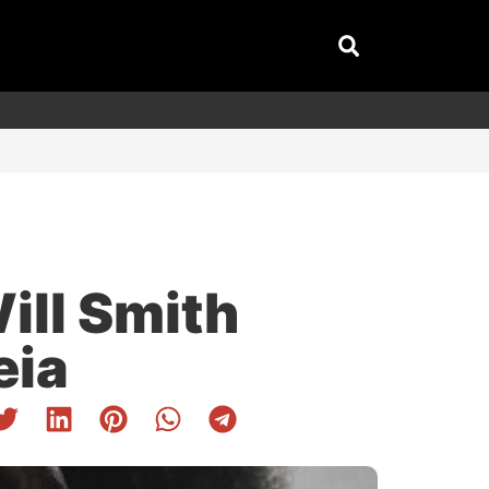
ill Smith
eia