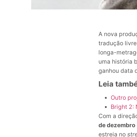
A nova produ
tradução livr
longa-metrag
uma história
ganhou data d
Leia tamb
Outro pro
Bright 2:
Com a direçã
de dezembro 
estreia no
str