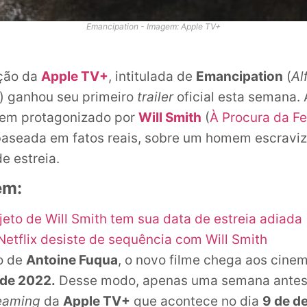
Emancipation - Imagem: Apple TV+
ção da
Apple TV+
, intitulada de
Emancipation
(
Al
e) ganhou seu primeiro
trailer
oficial esta semana. 
em protagonizado por
Will Smith
(
À Procura da Fe
 baseada em fatos reais, sobre um homem escrav
e estreia.
ém:
jeto de Will Smith tem sua data de estreia adiada
 Netflix desiste de sequência com Will Smith
o de
Antoine Fuqua
, o novo filme chega aos cine
de 2022.
Desse modo, apenas uma semana antes
eaming
da
Apple TV+
que acontece no dia
9 de d