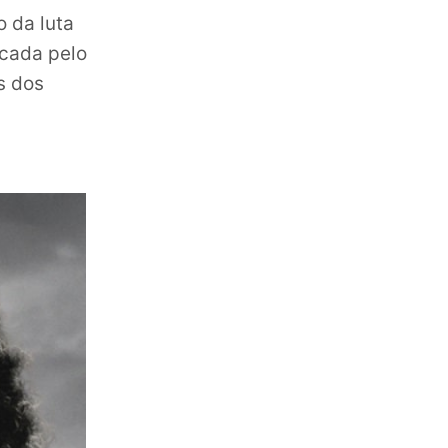
 da luta
icada pelo
s dos