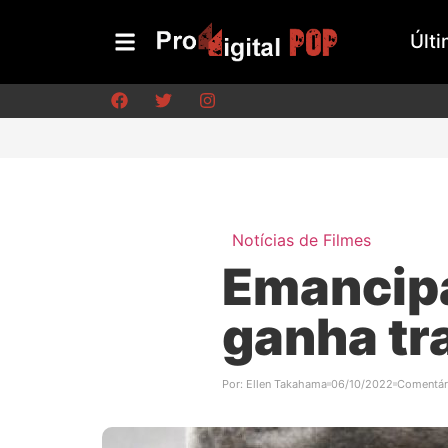
Últi
Notícias de Filmes
Emancipa
ganha tra
Por:
Ellen Takahama
06/10/2022
Comentár