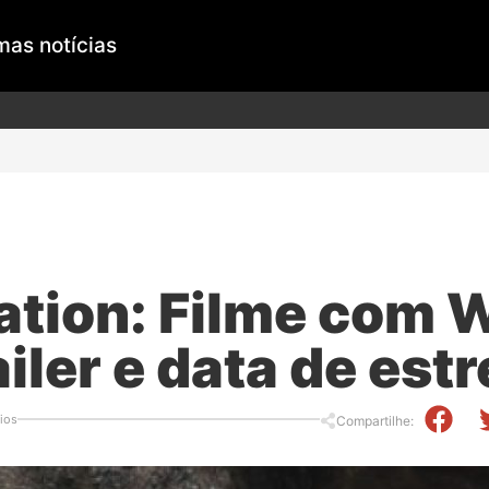
mas notícias
tion: Filme com W
iler e data de estr
ios
Compartilhe: