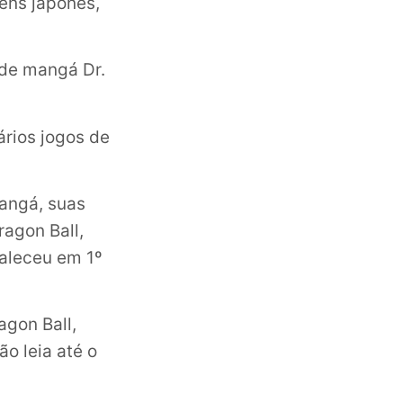
ens japonês,
 de mangá Dr.
rios jogos de
angá, suas
ragon Ball,
faleceu em 1º
agon Ball,
ão leia até o