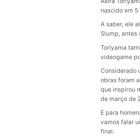
Akira Toriyam
nascido em 5 
A saber, ele 
Slump, antes 
Toriyama tam
videogame po
Considerado u
obras foram a
que inspirou 
de março de 2
E para homena
vamos falar um
final.