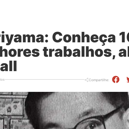
riyama: Conheça 1
hores trabalhos, 
all
ios
Compartilhe: