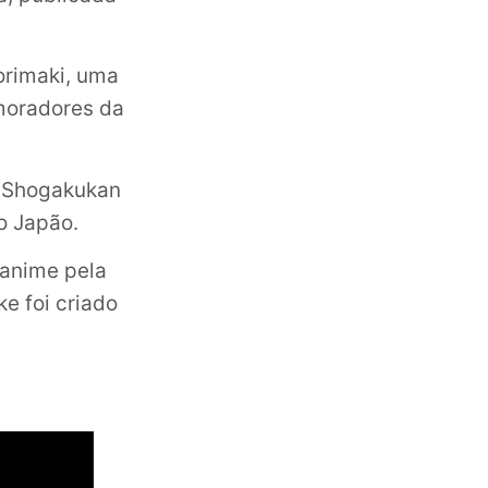
orimaki, uma
 moradores da
o Shogakukan
o Japão.
 anime pela
ke foi criado