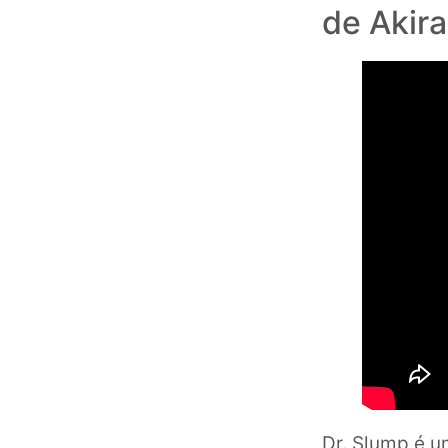
de Akir
Dr. Slump é u