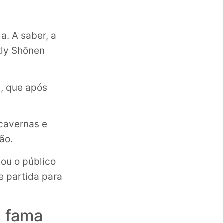
a. A saber, a
kly Shōnen
u, que após
cavernas e
ão.
tou o público
e partida para
a fama