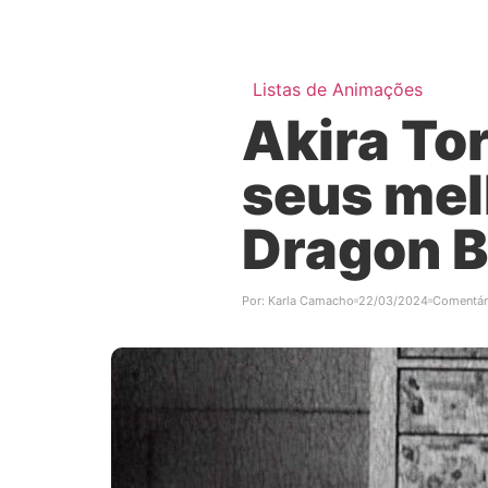
Listas de Animações
Akira To
seus mel
Dragon B
Por:
Karla Camacho
22/03/2024
Comentár