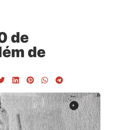
0 de
além de