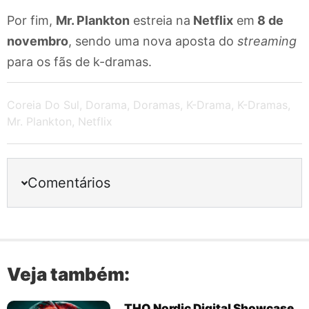
Por fim,
Mr. Plankton
estreia na
Netflix
em
8 de
novembro
, sendo uma nova aposta do
streaming
para os fãs de k-dramas.
Coreia Do Sul
,
Dorama
,
Doramas
,
K-Drama
,
K-Dramas
,
Mr. Plankton
,
Netflix
Comentários
Veja também:
THQ Nordic Digital Showcase