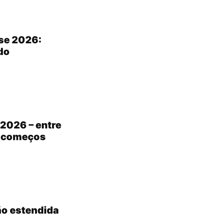
se 2026:
do
2026 – entre
s começos
ão estendida