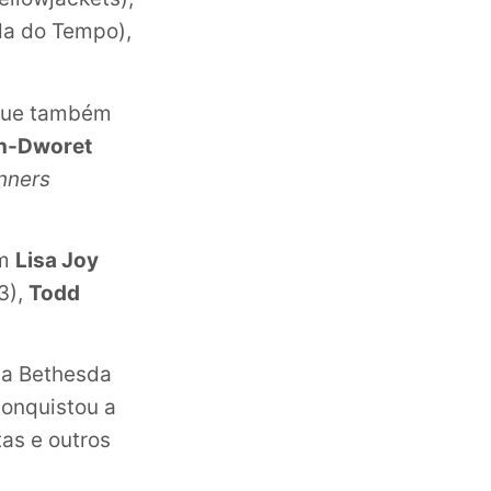
a do Tempo),
que também
n-Dworet
nners
om
Lisa Joy
3),
Todd
da Bethesda
conquistou a
tas e outros