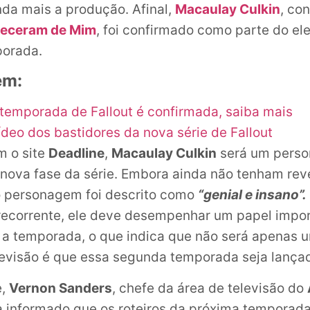
nda mais a produção. Afinal,
Macaulay Culkin
, co
eceram de Mim
, foi confirmado como parte do el
orada.
ém:
temporada de Fallout é confirmada, saiba mais
ídeo dos bastidores da nova série de Fallout
m o site
Deadline
,
Macaulay Culkin
será um pers
 nova fase da série. Embora ainda não tenham rev
o personagem foi descrito como
“genial e insano”.
recorrente, ele deve desempenhar um papel impo
 a temporada, o que indica que não será apenas 
revisão é que essa segunda temporada seja lanç
e,
Vernon Sanders
, chefe da área de televisão do
ia informado que os roteiros da próxima temporad