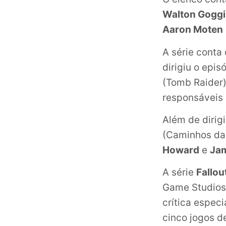
Walton Gogg
Aaron Moten
A série cont
dirigiu o epis
(Tomb Raider
responsáveis 
Além de dirigi
(Caminhos da
Howard
e
Ja
A série
Fallou
Game Studios.
crítica especi
cinco jogos d