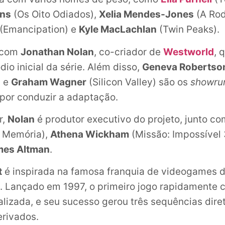
ins
(Os Oito Odiados),
Xelia Mendes-Jones
(A Rod
(Emancipation) e
Kyle MacLachlan
(Twin Peaks).
a com
Jonathan Nolan
, co-criador de
Westworld
, 
ódio inicial da série. Além disso,
Geneva Robertso
) e
Graham Wagner
(Silicon Valley) são os
showru
por conduzir a adaptação.
r,
Nolan
é produtor executivo do projeto, junto c
 Memória),
Athena Wickham
(Missão: Impossível 
mes Altman
.
t
é inspirada na famosa franquia de videogames 
 Lançado em 1997, o primeiro jogo rapidamente 
alizada, e seu sucesso gerou três sequências dire
erivados.