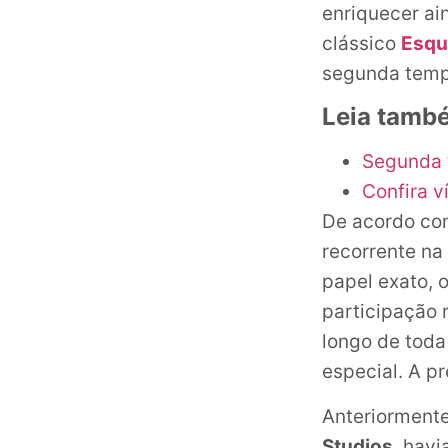
enriquecer ai
clássico
Esqu
segunda temp
Leia tamb
Segunda 
Confira v
De acordo co
recorrente na
papel exato, 
participação 
longo de toda
especial. A p
Anteriorment
Studios
, hav