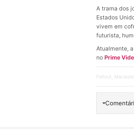
A trama dos j
Estados Unido
vivem em cofr
futurista, hum
Atualmente, a
no
Prime Vide
Fallout
,
Macaula
Comentár