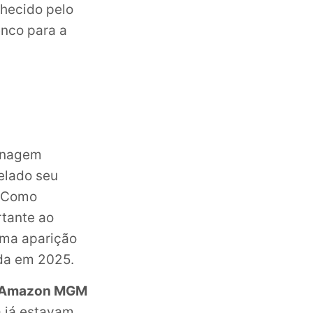
nhecido pelo
enco para a
onagem
elado seu
Como
rtante ao
uma aparição
ada em 2025.
Amazon MGM
a já estavam