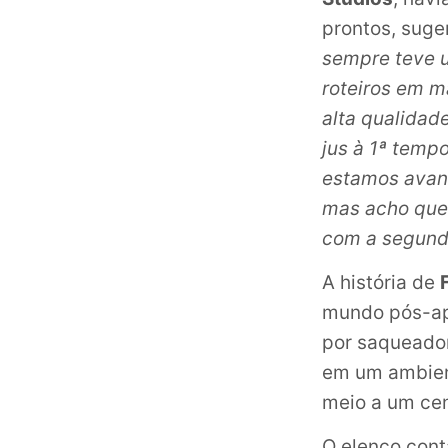
prontos, suge
sempre teve u
roteiros em 
alta qualidad
jus à 1ª temp
estamos avan
mas acho que 
com a segund
A história de
mundo pós-apo
por saqueador
em um ambient
meio a um cen
O elenco con