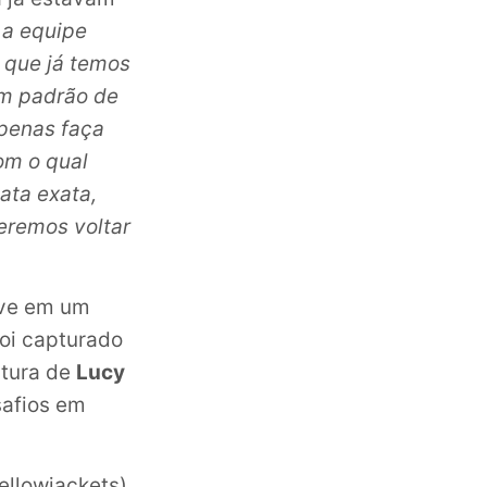
, a equipe
 que já temos
um padrão de
apenas faça
om o qual
ata exata,
eremos voltar
ive em um
foi capturado
ntura de
Lucy
safios em
ellowjackets),