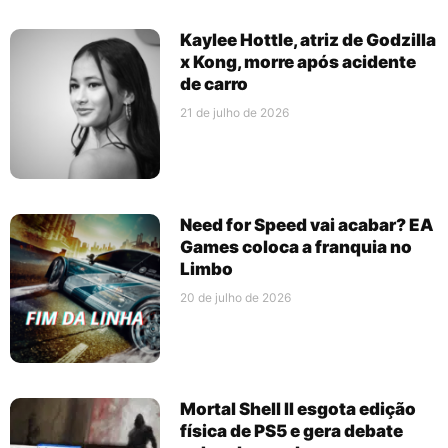
Kaylee Hottle, atriz de Godzilla
x Kong, morre após acidente
de carro
21 de julho de 2026
Need for Speed vai acabar? EA
Games coloca a franquia no
Limbo
20 de julho de 2026
Mortal Shell II esgota edição
física de PS5 e gera debate