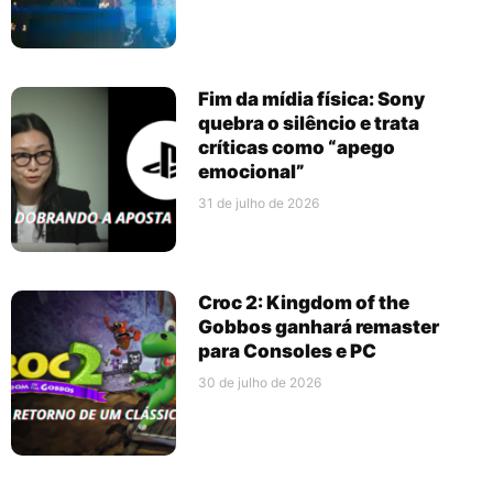
Fim da mídia física: Sony
quebra o silêncio e trata
críticas como “apego
emocional”
31 de julho de 2026
Croc 2: Kingdom of the
Gobbos ganhará remaster
para Consoles e PC
30 de julho de 2026