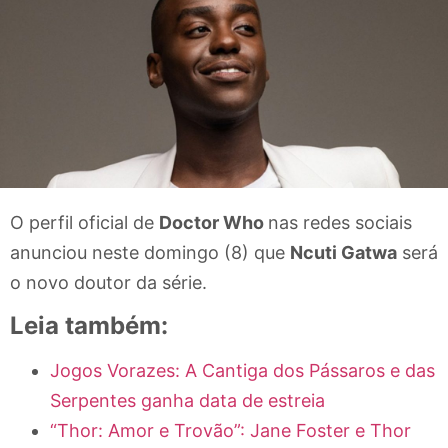
O perfil oficial de
Doctor Who
nas redes sociais
anunciou neste domingo (8) que
Ncuti Gatwa
será
o novo doutor da série.
Leia também:
Jogos Vorazes: A Cantiga dos Pássaros e das
Serpentes ganha data de estreia
“Thor: Amor e Trovão”: Jane Foster e Thor