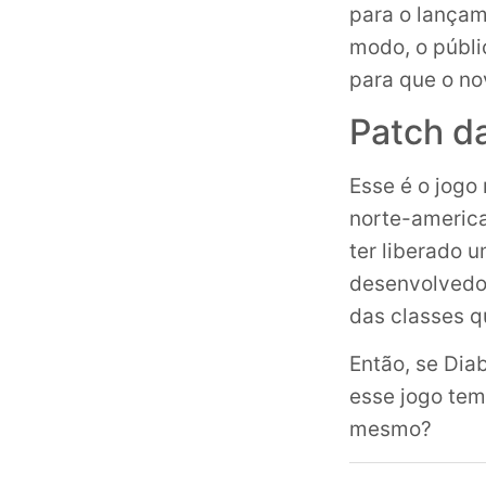
para o lança
modo, o públi
para que o no
Patch da
Esse é o jogo
norte-america
ter liberado 
desenvolvedor
das classes q
Então, se Dia
esse jogo tem
mesmo?