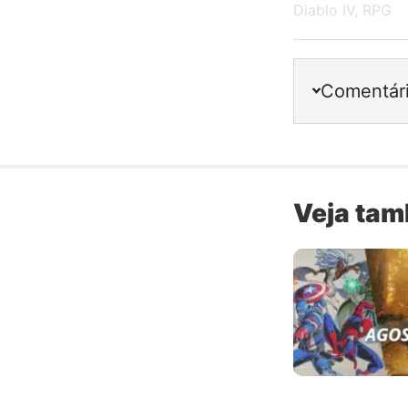
Diablo IV
,
RPG
Comentár
Veja ta