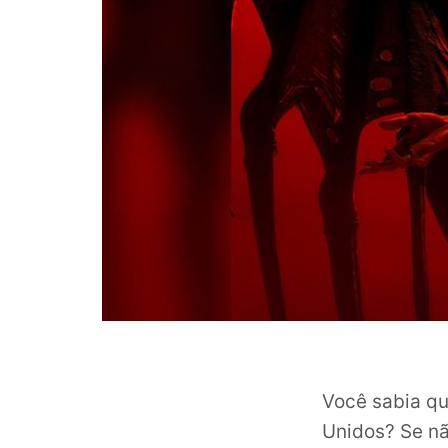
Você sabia qu
Unidos? Se nã