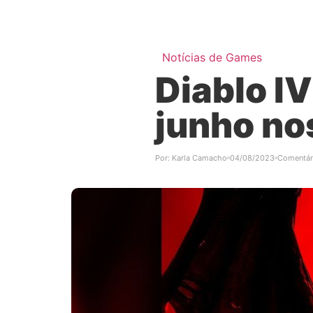
Notícias de Games
Diablo I
junho no
Por:
Karla Camacho
04/08/2023
Comentár