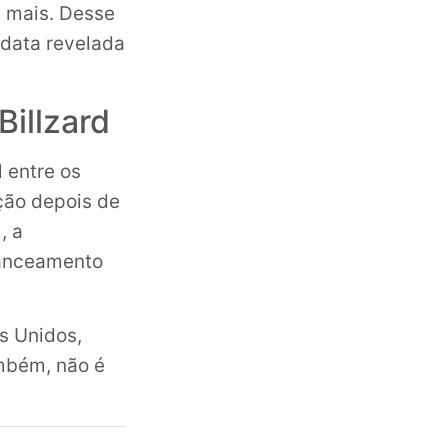
 mais. Desse
 data revelada
Billzard
 entre os
ção depois de
, a
lanceamento
s Unidos,
ambém, não é