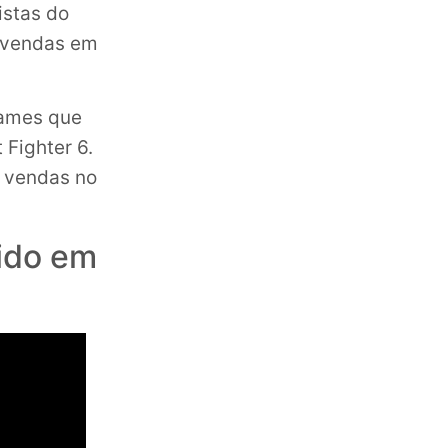
istas do
s vendas em
games que
 Fighter 6.
e vendas no
dido em