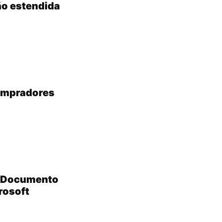
ão estendida
compradores
? Documento
rosoft