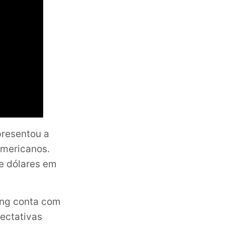
presentou a
americanos.
de dólares em
king conta com
ectativas