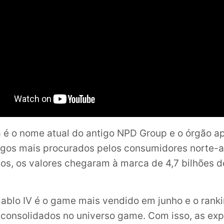
a é o nome atual do antigo NPD Group e o órgão a
jogos mais procurados pelos consumidores norte-
ulos, os valores chegaram à marca de 4,7 bilhões 
Diablo IV é o game mais vendido em junho e o ran
consolidados no universo game. Com isso, as exp