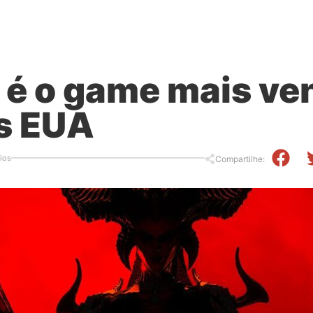
V é o game mais v
s EUA
ios
Compartilhe: