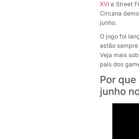
XVI
e Street F
Circana demon
junho.
O jogo foi la
estão sempre 
Veja mais sob
país dos game
Por que
junho n