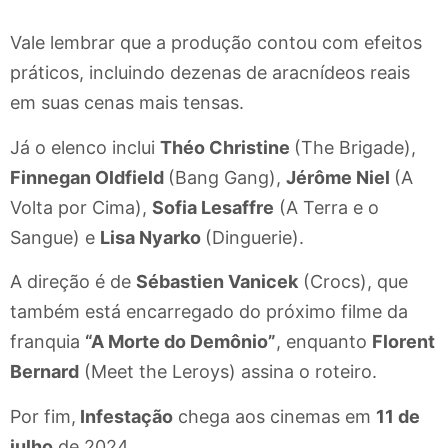
Vale lembrar que a produção contou com efeitos
práticos, incluindo dezenas de aracnídeos reais
em suas cenas mais tensas.
Já o elenco inclui
Théo Christine
(The Brigade),
Finnegan Oldfield
(Bang Gang),
Jérôme Niel
(A
Volta por Cima),
Sofia Lesaffre
(A Terra e o
Sangue) e
Lisa Nyarko
(Dinguerie).
A direção é de
Sébastien Vanicek
(Crocs), que
também está encarregado do próximo filme da
franquia
“A Morte do Demônio”
, enquanto
Florent
Bernard
(Meet the Leroys) assina o roteiro.
Por fim,
Infestação
chega aos cinemas em
11 de
julho
de 2024.