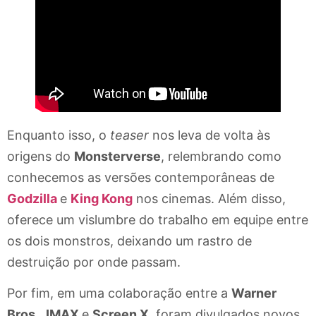
Enquanto isso, o
teaser
nos leva de volta às
origens do
Monsterverse
, relembrando como
conhecemos as versões contemporâneas de
Godzilla
e
King Kong
nos cinemas. Além disso,
oferece um vislumbre do trabalho em equipe entre
os dois monstros, deixando um rastro de
destruição por onde passam.
Por fim, em uma colaboração entre a
Warner
Bros.
,
IMAX
e
Screen X
, foram divulgados novos