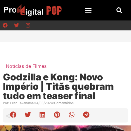
Notícias de Filmes
Godzilla e Kong: Novo
Império | Titãs quebram
tudo em teaser final
Por:
Ellen Takahama
14/03/2024
Comentários