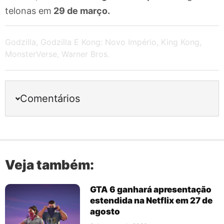
telonas em
29 de março.
Godzilla
,
Godzilla E Kong: Novo Império
,
King Kong
,
MonsterVerse
,
Warner Bros.
Comentários
Veja também:
GTA 6 ganhará apresentação
estendida na Netflix em 27 de
agosto