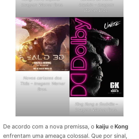
Imagem: Warner Bros.
Império – Imagem:
Warner Bros.
Novos cartazes dos
Titãs – Imagem: Warner
Bros.
King Kong e Godzilla –
Imagem: Warner Bros.
De acordo com a nova premissa, o
kaiju
e
Kong
enfrentam uma ameaça colossal. Que por sinal,