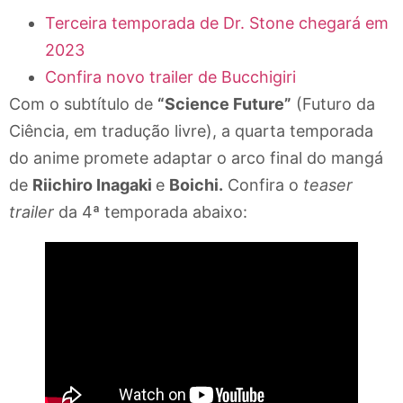
Terceira temporada de Dr. Stone chegará em
2023
Confira novo trailer de Bucchigiri
Com o subtítulo de
“Science Future”
(Futuro da
Ciência, em tradução livre), a quarta temporada
do anime promete adaptar o arco final do mangá
de
Riichiro Inagaki
e
Boichi.
Confira o
teaser
trailer
da 4ª temporada abaixo: