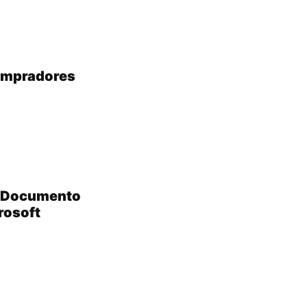
compradores
? Documento
rosoft