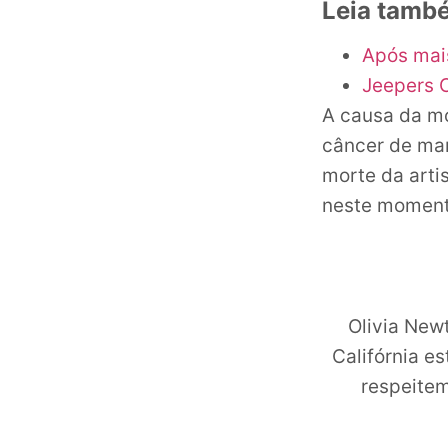
Leia tamb
Após mais
Jeepers C
A causa da mo
câncer de ma
morte da art
neste momento
Olivia New
Califórnia e
respeitem