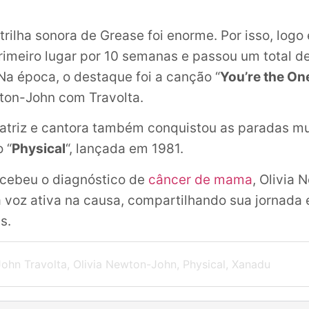
trilha sonora de Grease foi enorme. Por isso, logo
rimeiro lugar por 10 semanas e passou um total 
Na época, o destaque foi a canção “
You’re the On
ton-John com Travolta.
 atriz e cantora também conquistou as paradas m
 “
Physical
“, lançada em 1981.
ecebeu o diagnóstico de
câncer de mama
, Olivia
 voz ativa na causa, compartilhando sua jornada 
s.
John Travolta
,
Olivia Newton-John
,
Physical
,
Xanadu