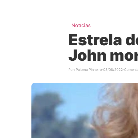
Notícias
Estrela 
John mor
Por:
Paloma Pinheiro
08/08/2022
Comentá