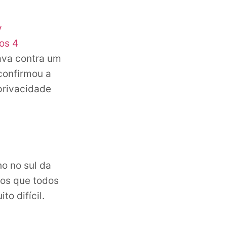
y
os 4
ava contra um
 confirmou a
privacidade
o no sul da
mos que todos
o difícil.