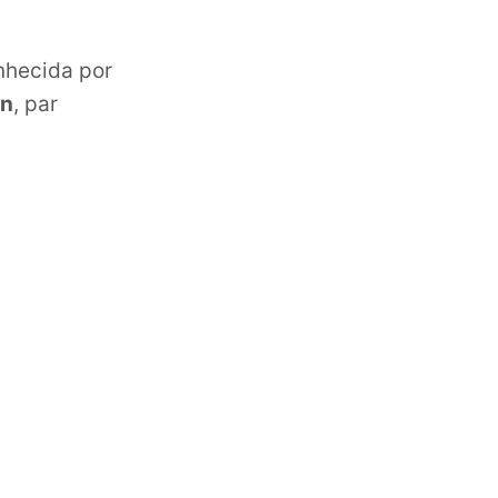
nhecida por
on
, par