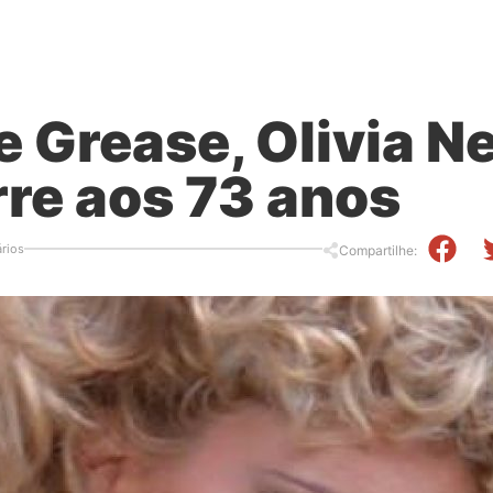
de Grease, Olivia 
re aos 73 anos
rios
Compartilhe: