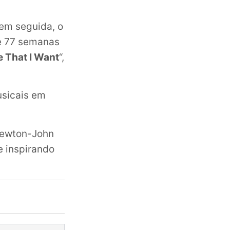
 em seguida, o
de 77 semanas
e That I Want
“,
usicais em
 Newton-John
e inspirando