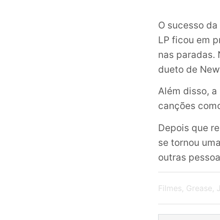
O sucesso da 
LP ficou em p
nas paradas. 
dueto de New
Além disso, a
canções como
Depois que r
se tornou uma
outras pessoa
Filmes
,
Grease
,