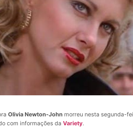
ora
Olivia Newton-John
morreu nesta segunda-feir
rdo com informações da
Variety
.