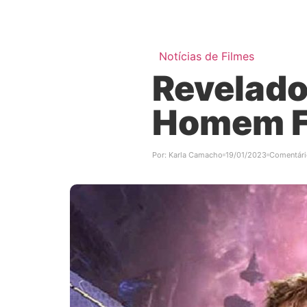
Notícias de Filmes
Revelad
Homem Fo
Por:
Karla Camacho
19/01/2023
Comentári