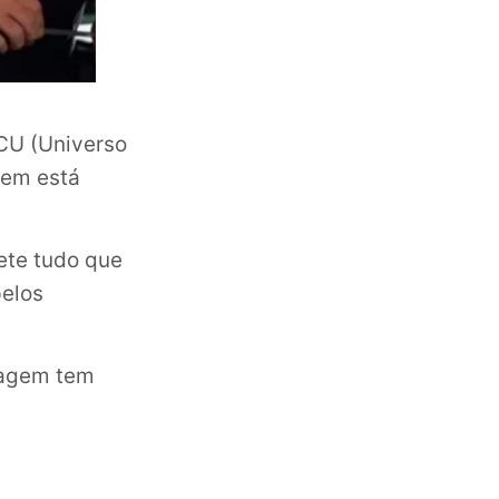
MCU (Universo
 em está
ete tudo que
pelos
nagem tem