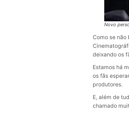
Novo pers
Como se não b
Cinematográfi
deixando os f
Estamos há m
os fãs espera
produtores.
E, além de tu
chamado muita