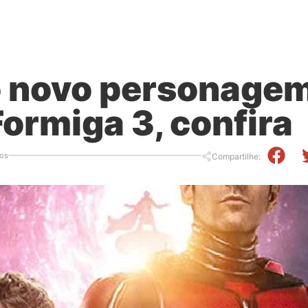
o novo personage
rmiga 3, confira
os
Compartilhe: