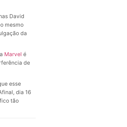
enas David
r o mesmo
vulgação da
da
Marvel
é
rferência de
que esse
inal, dia 16
fico tão