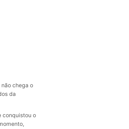
o não chega o
dos da
e conquistou o
o momento,