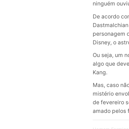
ninguém ouviu 
De acordo com
Dastmalchian 
personagem qu
Disney, o ast
Ou seja, um n
algo que deve
Kang.
Mas, caso não
mistério envo
de fevereiro 
amado pelos f