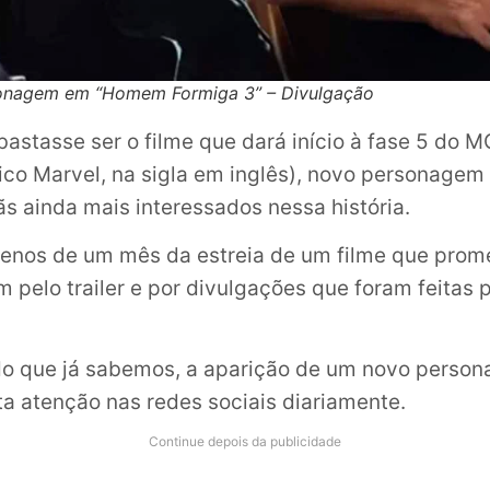
onagem em “Homem Formiga 3” – Divulgação
astasse ser o filme que dará início à fase 5 do 
co Marvel, na sigla em inglês), novo personagem
ãs ainda mais interessados nessa história.
enos de um mês da estreia de um filme que prom
m pelo trailer e por divulgações que foram feitas 
do que já sabemos, a aparição de um novo perso
 atenção nas redes sociais diariamente.
Continue depois da publicidade