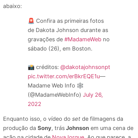
abaixo:
🚨 Confira as primeiras fotos
de Dakota Johnson durante as
gravações de
#MadameWeb
no
sábado (26), em Boston.
📸 créditos:
@dakotajohnsonpt
pic.twitter.com/erBkrEQE1u
—
Madame Web Info 🕸️
(@MadameWebInfo)
July 26,
2022
Enquanto isso, o vídeo do
set
de filmagens da
produção da
Sony
, trás
Johnson
em uma cena de
ação na cidade de
Nova Iorque
. Ao que parece, a