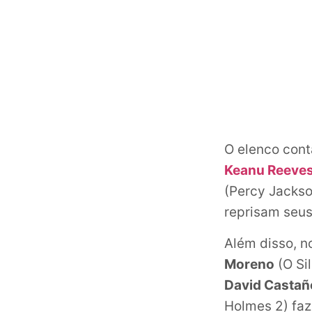
O elenco cont
Keanu Reeve
(Percy Jackso
reprisam seus
Além disso, 
Moreno
(O Si
David Castañ
Holmes 2) faz