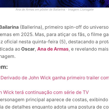
Ana de Armas em pôster de Bailarina - Imagem: Lionsgate
Bailarina
(Ballerina), primeiro spin-off do univers
emas em 2025. Mas, para atiçar os fãs, o filme g
z oficial nesta quinta-feira (5), destacando a pro
ndicada ao
Oscar
,
Ana de Armas
, e revelando mais
onagem.
ém:
: Derivado de John Wick ganha primeiro trailer co
n Wick terá continuação com série de TV
personagem principal aparece de costas, exibind
ia de detalhes enquanto adota uma postura de c