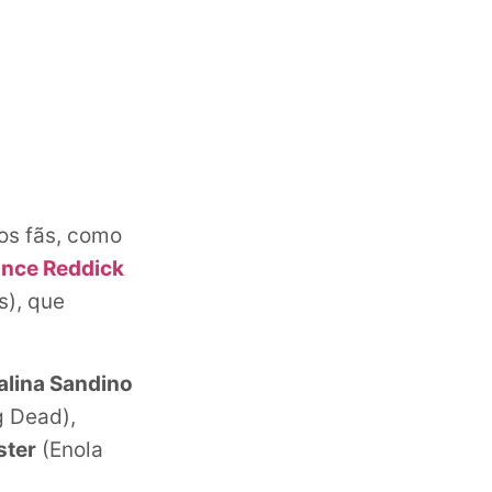
os fãs, como
nce Reddick
), que
alina Sandino
g Dead),
ster
(Enola