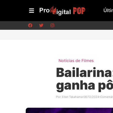
Últi
Notícias de Filmes
Bailarin
ganha pôs
Por:
Ellen Takahama
06/12/2024
Comentár