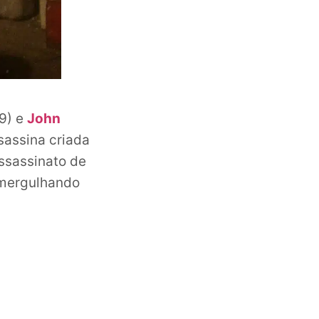
9) e
John
sassina criada
ssassinato de
 mergulhando