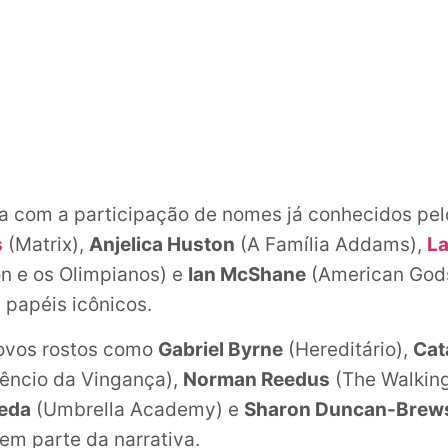
a com a participação de nomes já conhecidos pel
s
(Matrix),
Anjelica Huston
(A Família Addams),
La
n e os Olimpianos) e
Ian McShane
(American Gods
 papéis icônicos.
novos rostos como
Gabriel Byrne
(Hereditário),
Cat
lêncio da Vingança),
Norman Reedus
(The Walkin
eda
(Umbrella Academy) e
Sharon Duncan-Brew
em parte da narrativa.