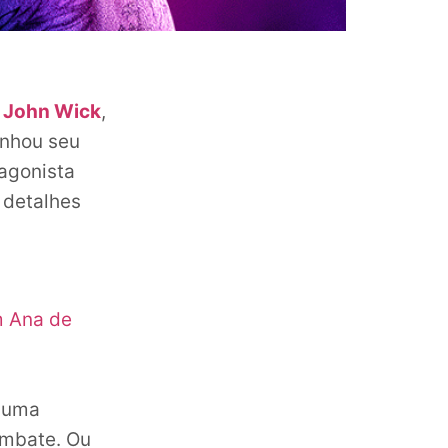
o
John Wick
,
anhou seu
tagonista
 detalhes
m Ana de
o uma
ombate. Ou