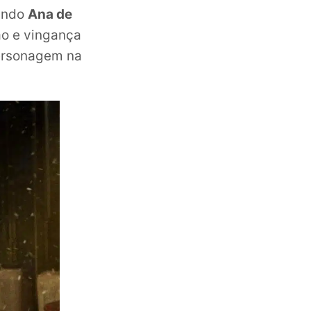
tando
Ana de
ão e vingança
personagem na