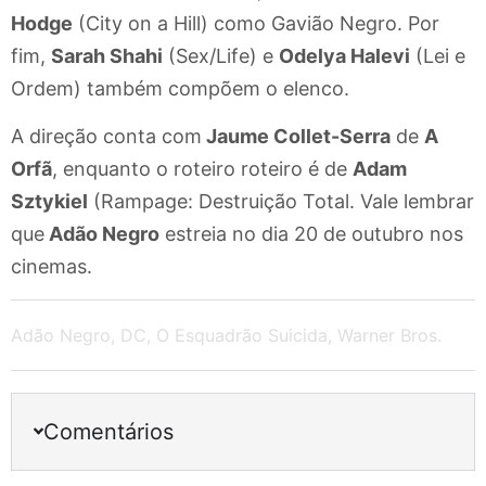
Hodge
(City on a Hill) como Gavião Negro. Por
fim,
Sarah Shahi
(Sex/Life) e
Odelya Halevi
(Lei e
Ordem) também compõem o elenco.
A direção conta com
Jaume Collet-Serra
de
A
Orfã
, enquanto o roteiro roteiro é de
Adam
Sztykiel
(Rampage: Destruição Total. Vale lembrar
que
Adão Negro
estreia no dia 20 de outubro nos
cinemas.
Adão Negro
,
DC
,
O Esquadrão Suicida
,
Warner Bros.
Comentários