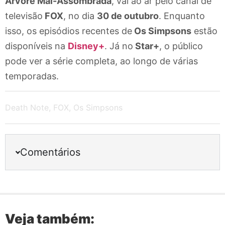
Árvore Mal-Assombrada
, vai ao ar pelo canal de
televisão
FOX
, no dia
30 de outubro
. Enquanto
isso, os episódios recentes de
Os Simpsons
estão
disponíveis na
Disney+
. Já no
Star+
, o público
pode ver a série completa, ao longo de várias
temporadas.
Death Note
,
FOX
,
Os Simpsons
Comentários
Veja também: