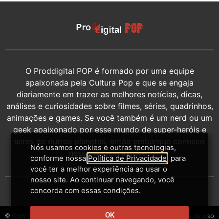
O Proddigital POP é formado por uma equipe
apaixonada pela Cultura Pop e que se engaja
diariamente em trazer as melhores notícias, dicas,
análises e curiosidades sobre filmes, séries, quadrinhos,
animações e games. Se você também é um nerd ou um
geek apaixonado por esse mundo de super-heróis e
seres de outros planetas, então embarque conosco
Nós usamos cookies e outras tecnologias,
nessa viagem incrível.
conforme nossa
Política de Privacidade
, para
você ter a melhor experiência ao usar o
nosso site. Ao continuar navegando, você
concorda com essas condições.
OK
© Copyright 2014-2026 - Proddigital
Contato
Privacidade
Termos de uso