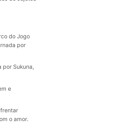
rco do Jogo
arnada por
a por Sukuna,
gem e
frentar
com o amor.