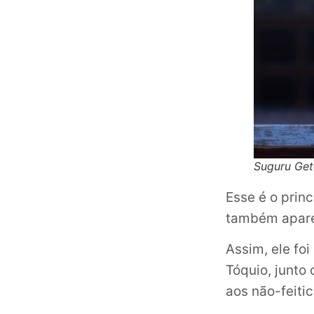
Suguru Get
Esse é o prin
também aparec
Assim, ele fo
Tóquio, junto
aos não-feiti