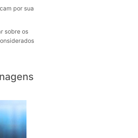
acam por sua
ar sobre os
considerados
onagens