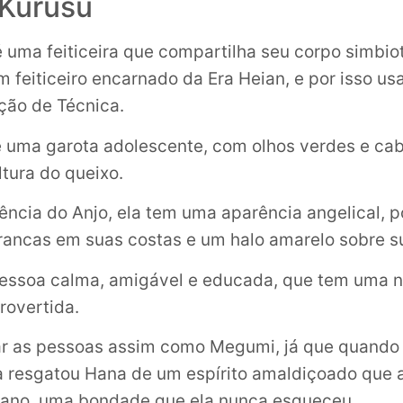
 Kurusu
 uma feiticeira que compartilha seu corpo simbi
 feiticeiro encarnado da Era Heian, e por isso us
ção de Técnica.
 uma garota adolescente, com olhos verdes e cabe
ltura do queixo.
uência do Anjo, ela tem uma aparência angelical, 
rancas em suas costas e um halo amarelo sobre s
essoa calma, amigável e educada, que tem uma n
rovertida.
dar as pessoas assim como Megumi, já que quando
 a resgatou Hana de um espírito amaldiçoado que 
 ano, uma bondade que ela nunca esqueceu.