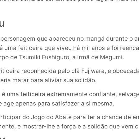
u
 personagem que apareceu no mangá durante o a
é uma feiticeira que viveu há mil anos e foi reenc
rpo de Tsumiki Fushiguro, a irmã de Megumi.
eiticeira reconhecida pelo clã Fujiwara, e obcecad
ria matar para aliviar sua solidão.
 é uma feiticeira extremamente confiante, selva
e age apenas para satisfazer a si mesma.
articipar do Jogo do Abate para ter a chance de en
nte, e mostrar-lhe a força e a solidão que vem 