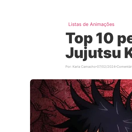
Listas de Animações
Top 10 p
Jujutsu 
Por:
Karla Camacho
07/02/2024
Comentár