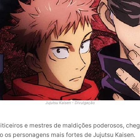
Jujutsu Kaisen - Divulgação
iticeiros e mestres de maldições poderosos, chega 
ão os personagens mais fortes de Jujutsu Kaisen.