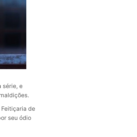
 série, e
 maldições.
Feitiçaria de
por seu ódio