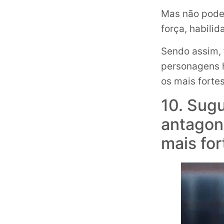
Mas não podem
força, habili
Sendo assim, f
personagens h
os mais fortes
10. Sugu
antagon
mais for