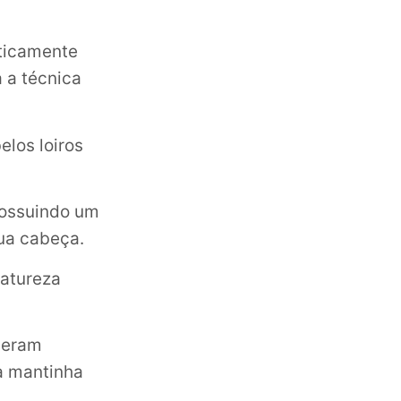
oticamente
a a técnica
los loiros
possuindo um
ua cabeça.
atureza
 eram
a mantinha