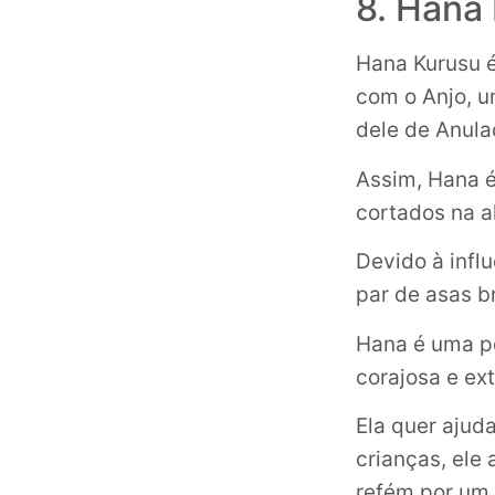
8. Hana
Hana Kurusu é
com o Anjo, um
dele de Anula
Assim, Hana é
cortados na a
Devido à infl
par de asas b
Hana é uma p
corajosa e ext
Ela quer aju
crianças, ele
refém por um