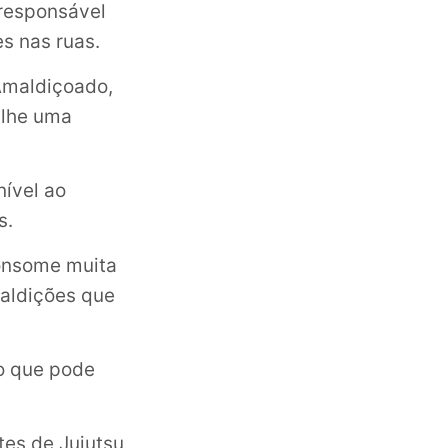
 responsável
s nas ruas.
 Amaldiçoado,
-lhe uma
nível ao
s.
onsome muita
maldições que
 o que pode
tes de Jujutsu