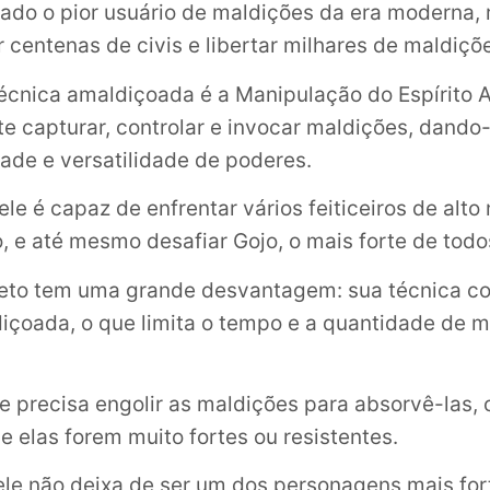
rado o pior usuário de maldições da era moderna,
 centenas de civis e libertar milhares de maldiçõe
técnica amaldiçoada é a Manipulação do Espírito
te capturar, controlar e invocar maldições, dando
ade e versatilidade de poderes.
le é capaz de enfrentar vários feiticeiros de alto 
e até mesmo desafiar Gojo, o mais forte de todo
Geto tem uma grande desvantagem: sua técnica c
içoada, o que limita o tempo e a quantidade de 
le precisa engolir as maldições para absorvê-las,
e elas forem muito fortes ou resistentes.
ele não deixa de ser um dos personagens mais for